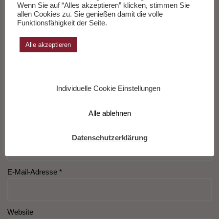
Wenn Sie auf “Alles akzeptieren” klicken, stimmen Sie
Musik: Neues Album
allen Cookies zu. Sie genießen damit die volle
Ja, Panik „Libertatia“.
Funktionsfähigkeit der Seite.
von Neneh Cherry
Neues Album und
„Blank Project“
Tournee
Alle akzeptieren
Schreibe einen Kommentar
Individuelle Cookie Einstellungen
Deine E-Mail-Adresse wird nicht veröffentlicht.
Erforderliche
Felder sind mit
*
markiert
Alle ablehnen
Name
*
Datenschutzerklärung
E-Mail-Adresse
*
Website