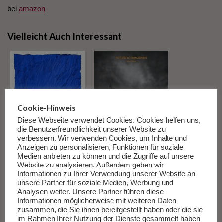
bei
amazon
Vielleicht Auch Interessant
Cookie-Hinweis
Diese Webseite verwendet Cookies. Cookies helfen uns,
die Benutzerfreundlichkeit unserer Website zu
Das neue Album von
Neues Album: Mike
verbessern. Wir verwenden Cookies, um Inhalte und
Fabrizio Paterlini
Oldfield kehrt mit
Anzeigen zu personalisieren, Funktionen für soziale
„Secret Book“
„Return to
Medien anbieten zu können und die Zugriffe auf unsere
Ommadawn“ zu
Website zu analysieren. Außerdem geben wir
seinen Anfängen
Informationen zu Ihrer Verwendung unserer Website an
zurück
unsere Partner für soziale Medien, Werbung und
Analysen weiter. Unsere Partner führen diese
Informationen möglicherweise mit weiteren Daten
zusammen, die Sie ihnen bereitgestellt haben oder die sie
im Rahmen Ihrer Nutzung der Dienste gesammelt haben