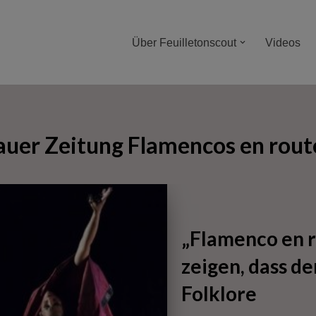
Über Feuilletonscout
Videos
uer Zeitung Flamencos en rout
„Flamenco en r
zeigen, dass de
Folklore