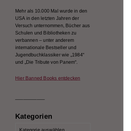
Mehr als 10.000 Mal wurde in den
USA in den letzten Jahren der
Versuch unternommen, Bücher aus
Schulen und Bibliotheken zu
verbannen – unter anderem
internationale Bestseller und
Jugendbuchklassiker wie „1984“
und „Die Tribute von Panem“.
Hier Banned Books entdecken
___________
Kategorien