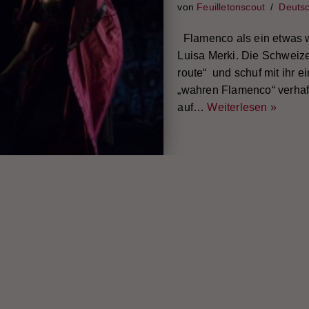
von
Feuilletonscout
Deuts
Flamenco als ein etwas w
Luisa Merki. Die Schweiz
route“ und schuf mit ihr e
„wahren Flamenco“ verhaf
auf…
Weiterlesen »