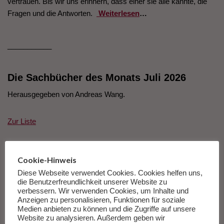
vertrauen. Bis wir uns erinnern, dass einer sie alle kannte, die
Fragen und die Antworten.
Weiterlesen
…
___________
Die Sachbücher des Monats Juli 2026
Herausgegeben von Andreas Wang.
Zur Liste
Cookie-Hinweis
Diese Webseite verwendet Cookies. Cookies helfen uns,
die Benutzerfreundlichkeit unserer Website zu
verbessern. Wir verwenden Cookies, um Inhalte und
Anzeigen zu personalisieren, Funktionen für soziale
Medien anbieten zu können und die Zugriffe auf unsere
Website zu analysieren. Außerdem geben wir
Anthony Penrose Lee Miller Krieg Mit