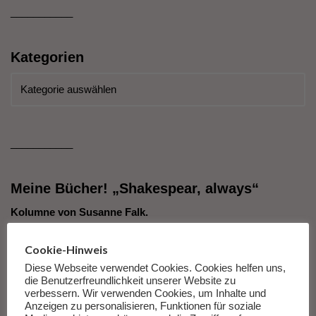
___________
Kategorien
___________
Meine Bücher! „Shakespear, always“
Kolumne von Susanne Falk.
Cookie-Hinweis
Es gibt nicht mehr viele Antworten auf die Fragen dieser Zeit.
Nicht, weil die Antworten nicht gut oder wichtig wären, sondern
Diese Webseite verwendet Cookies. Cookies helfen uns,
die Benutzerfreundlichkeit unserer Website zu
weil die Fragen so unfassbar groß und so fürchterlich
verbessern. Wir verwenden Cookies, um Inhalte und
erscheinen, dass wir den Antworten darauf nicht mehr
Anzeigen zu personalisieren, Funktionen für soziale