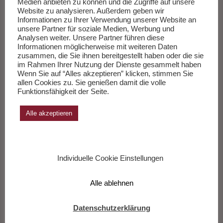
vertrauen. Bis wir uns erinnern, dass einer sie alle kannte, die
Medien anbieten zu können und die Zugriffe auf unsere
Website zu analysieren. Außerdem geben wir
Fragen und die Antworten.
Weiterlesen
…
Informationen zu Ihrer Verwendung unserer Website an
unsere Partner für soziale Medien, Werbung und
Analysen weiter. Unsere Partner führen diese
___________
Informationen möglicherweise mit weiteren Daten
zusammen, die Sie ihnen bereitgestellt haben oder die sie
im Rahmen Ihrer Nutzung der Dienste gesammelt haben
Wenn Sie auf “Alles akzeptieren” klicken, stimmen Sie
Die Sachbücher des Monats Juli 2026
allen Cookies zu. Sie genießen damit die volle
Funktionsfähigkeit der Seite.
Herausgegeben von Andreas Wang.
Alle akzeptieren
Zur Liste
Individuelle Cookie Einstellungen
Alle ablehnen
Datenschutzerklärung
Deutschlandfunk Hamburg Ballett John