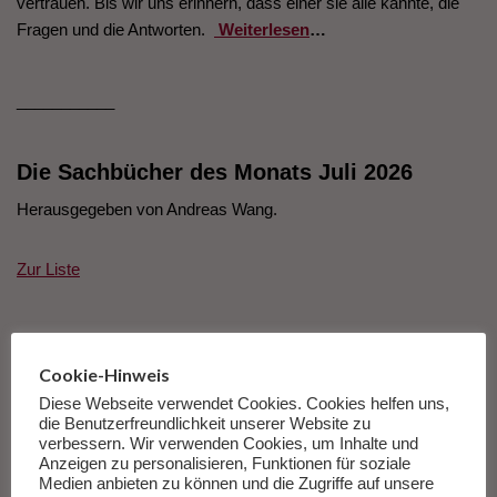
vertrauen. Bis wir uns erinnern, dass einer sie alle kannte, die
Fragen und die Antworten.
Weiterlesen
…
___________
Die Sachbücher des Monats Juli 2026
Herausgegeben von Andreas Wang.
Zur Liste
Cookie-Hinweis
Diese Webseite verwendet Cookies. Cookies helfen uns,
die Benutzerfreundlichkeit unserer Website zu
verbessern. Wir verwenden Cookies, um Inhalte und
Anzeigen zu personalisieren, Funktionen für soziale
Medien anbieten zu können und die Zugriffe auf unsere
Deutschlandradio Kultur Lee Miller