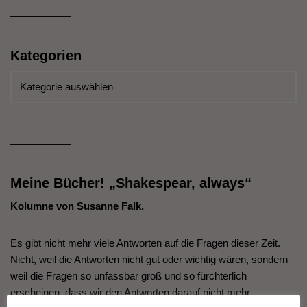
___________
Kategorien
___________
Meine Bücher! „Shakespear, always“
Kolumne von Susanne Falk.
Es gibt nicht mehr viele Antworten auf die Fragen dieser Zeit.
Nicht, weil die Antworten nicht gut oder wichtig wären, sondern
weil die Fragen so unfassbar groß und so fürchterlich
erscheinen, dass wir den Antworten darauf nicht mehr