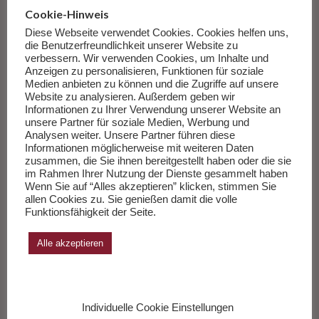
vertrauen. Bis wir uns erinnern, dass einer sie alle kannte, die
Cookie-Hinweis
Fragen und die Antworten.
Weiterlesen
…
Diese Webseite verwendet Cookies. Cookies helfen uns,
die Benutzerfreundlichkeit unserer Website zu
verbessern. Wir verwenden Cookies, um Inhalte und
___________
Anzeigen zu personalisieren, Funktionen für soziale
Medien anbieten zu können und die Zugriffe auf unsere
Website zu analysieren. Außerdem geben wir
Die Sachbücher des Monats Juli 2026
Informationen zu Ihrer Verwendung unserer Website an
unsere Partner für soziale Medien, Werbung und
Herausgegeben von Andreas Wang.
Analysen weiter. Unsere Partner führen diese
Informationen möglicherweise mit weiteren Daten
zusammen, die Sie ihnen bereitgestellt haben oder die sie
Zur Liste
im Rahmen Ihrer Nutzung der Dienste gesammelt haben
Wenn Sie auf “Alles akzeptieren” klicken, stimmen Sie
allen Cookies zu. Sie genießen damit die volle
Funktionsfähigkeit der Seite.
Alle akzeptieren
Individuelle Cookie Einstellungen
Feuilleton Rolf Boysen