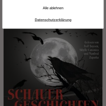
Schauergeschichten Edgar Allan Poe
Alle ablehnen
Datenschutzerklärung