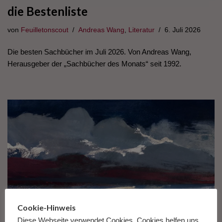
die Bestenliste
von
Feuilletonscout
Andreas Wang
,
Literatur
6. Juli 2026
Die besten Sachbücher im Juli 2026. Von Andreas Wang,
Herausgeber der „Sachbücher des Monats“ seit 1992.
Cookie-Hinweis
Diese Webseite verwendet Cookies. Cookies helfen uns,