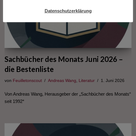
Datenschutzerklärung
Sachbücher des Monats Juni 2026 –
die Bestenliste
von
Feuilletonscout
Andreas Wang
,
Literatur
1. Juni 2026
Von Andreas Wang, Herausgeber der „Sachbücher des Monats“
seit 1992*