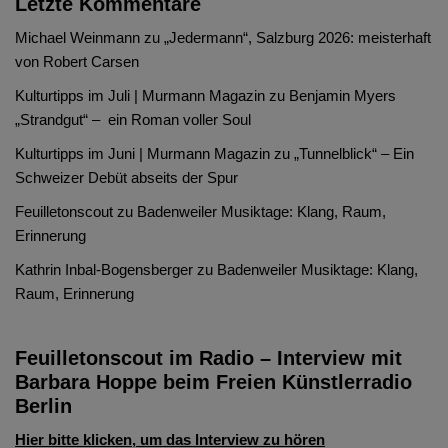
Letzte Kommentare
Michael Weinmann
zu
„Jedermann“, Salzburg 2026: meisterhaft
von Robert Carsen
Kulturtipps im Juli | Murmann Magazin
zu
Benjamin Myers
„Strandgut“ – ein Roman voller Soul
Kulturtipps im Juni | Murmann Magazin
zu
„Tunnelblick“ – Ein
Schweizer Debüt abseits der Spur
Feuilletonscout
zu
Badenweiler Musiktage: Klang, Raum,
Erinnerung
Kathrin Inbal-Bogensberger
zu
Badenweiler Musiktage: Klang,
Raum, Erinnerung
Feuilletonscout im Radio – Interview mit
Barbara Hoppe beim Freien Künstlerradio
Berlin
Hier bitte klicken, um das Interview zu hören