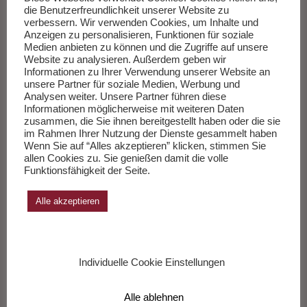
die Benutzerfreundlichkeit unserer Website zu
verbessern. Wir verwenden Cookies, um Inhalte und
Anzeigen zu personalisieren, Funktionen für soziale
Ein Comer See – Roman voller
Medien anbieten zu können und die Zugriffe auf unsere
Website zu analysieren. Außerdem geben wir
Glamour und Exzentrik
Informationen zu Ihrer Verwendung unserer Website an
unsere Partner für soziale Medien, Werbung und
von
Feuilletonscout
Barbara Hoppe
,
Literatur
,
Rezension
Analysen weiter. Unsere Partner führen diese
Informationen möglicherweise mit weiteren Daten
30. Juni 2026
zusammen, die Sie ihnen bereitgestellt haben oder die sie
im Rahmen Ihrer Nutzung der Dienste gesammelt haben
Ein Comer See – Roman zwischen Glamour und Exzentrik:
Wenn Sie auf “Alles akzeptieren” klicken, stimmen Sie
Oliver Maria Schmitt verbindet Dolce Vita mit feiner Ironie. Von
allen Cookies zu. Sie genießen damit die volle
Funktionsfähigkeit der Seite.
Barbara Hoppe.
Alle akzeptieren
Individuelle Cookie Einstellungen
Alle ablehnen