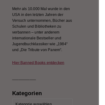
Mehr als 10.000 Mal wurde in den
USA in den letzten Jahren der
Versuch unternommen, Bücher aus
Schulen und Bibliotheken zu
verbannen – unter anderem
internationale Bestseller und
Jugendbuchklassiker wie „1984“
und „Die Tribute von Panem“.
Hier Banned Books entdecken
___________
Kategorien