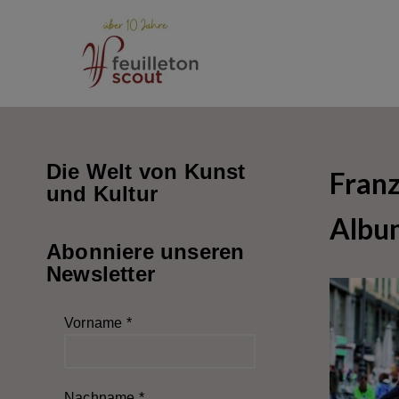
Zum
Inhalt
springen
Die Welt von Kunst
Franz
und Kultur
Albu
Abonniere unseren
Newsletter
Vorname
*
Nachname
*