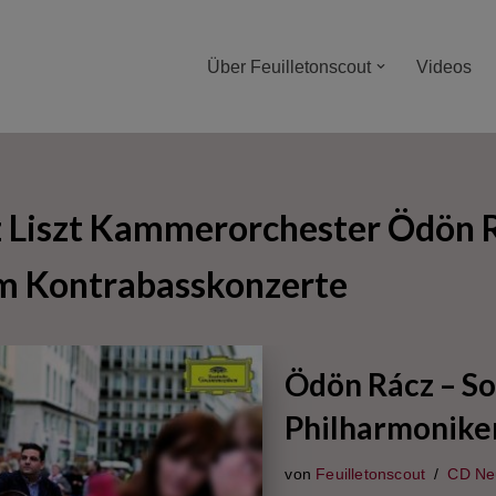
Über Feuilletonscout
Videos
 Liszt Kammerorchester Ödön R
m Kontrabasskonzerte
Ödön Rácz – So
Philharmoniker
von
Feuilletonscout
CD Ne