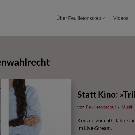
Über Feuilletonscout
Videos
enwahlrecht
Statt Kino: »T
von
Feuilletonscout
Musik
Konzert zum 50. Jahresta
im Live-Stream.