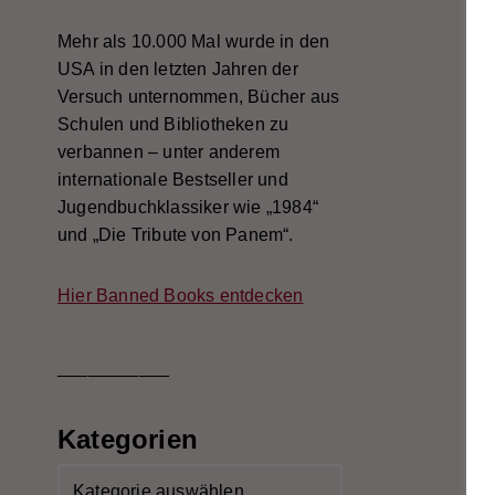
Mehr als 10.000 Mal wurde in den
USA in den letzten Jahren der
Versuch unternommen, Bücher aus
Schulen und Bibliotheken zu
verbannen – unter anderem
internationale Bestseller und
Jugendbuchklassiker wie „1984“
und „Die Tribute von Panem“.
Hier Banned Books entdecken
___________
Kategorien