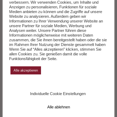
vertrauen. Bis wir uns erinnern, dass einer sie alle kannte, die
verbessern. Wir verwenden Cookies, um Inhalte und
Fragen und die Antworten.
Weiterlesen
…
Anzeigen zu personalisieren, Funktionen für soziale
Medien anbieten zu können und die Zugriffe auf unsere
Website zu analysieren. Außerdem geben wir
Informationen zu Ihrer Verwendung unserer Website an
___________
unsere Partner für soziale Medien, Werbung und
Analysen weiter. Unsere Partner führen diese
Informationen möglicherweise mit weiteren Daten
Die Sachbücher des Monats Juli 2026
zusammen, die Sie ihnen bereitgestellt haben oder die sie
im Rahmen Ihrer Nutzung der Dienste gesammelt haben
Herausgegeben von Andreas Wang.
Wenn Sie auf “Alles akzeptieren” klicken, stimmen Sie
allen Cookies zu. Sie genießen damit die volle
Funktionsfähigkeit der Seite.
Zur Liste
Alle akzeptieren
Individuelle Cookie Einstellungen
Alle ablehnen
Kunstleben Berlin Und weg mit den