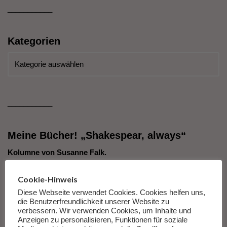
___________
Kategorien
___________
Meine Bücher! „Shakespear, always“
Kolumne von Susanne Falk.
Cookie-Hinweis
Es gibt nicht mehr viele Antworten auf die Fragen dieser Zeit.
Nicht, weil die Antworten nicht gut oder wichtig wären, sondern
Diese Webseite verwendet Cookies. Cookies helfen uns,
die Benutzerfreundlichkeit unserer Website zu
weil die Fragen so unfassbar groß und so fürchterlich
verbessern. Wir verwenden Cookies, um Inhalte und
erscheinen, dass wir den Antworten darauf nicht mehr
Anzeigen zu personalisieren, Funktionen für soziale