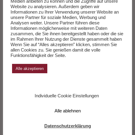
vertrauen. Bis wir uns erinnern, dass einer sie alle kannte, die
Medien anbieten zu können und die Zugriffe auf unsere
Website zu analysieren. Außerdem geben wir
Fragen und die Antworten.
Weiterlesen
…
Informationen zu Ihrer Verwendung unserer Website an
unsere Partner für soziale Medien, Werbung und
Analysen weiter. Unsere Partner führen diese
___________
Informationen möglicherweise mit weiteren Daten
zusammen, die Sie ihnen bereitgestellt haben oder die sie
im Rahmen Ihrer Nutzung der Dienste gesammelt haben
Wenn Sie auf “Alles akzeptieren” klicken, stimmen Sie
Die Sachbücher des Monats Juli 2026
allen Cookies zu. Sie genießen damit die volle
Funktionsfähigkeit der Seite.
Herausgegeben von Andreas Wang.
Alle akzeptieren
Zur Liste
Individuelle Cookie Einstellungen
Alle ablehnen
Datenschutzerklärung
Presse Hamburg Ballett John Neumeier