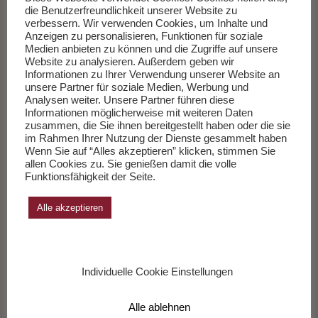
vertrauen. Bis wir uns erinnern, dass einer sie alle kannte, die
die Benutzerfreundlichkeit unserer Website zu
Fragen und die Antworten.
Weiterlesen
…
verbessern. Wir verwenden Cookies, um Inhalte und
Anzeigen zu personalisieren, Funktionen für soziale
Medien anbieten zu können und die Zugriffe auf unsere
Website zu analysieren. Außerdem geben wir
___________
Informationen zu Ihrer Verwendung unserer Website an
unsere Partner für soziale Medien, Werbung und
Analysen weiter. Unsere Partner führen diese
Die Sachbücher des Monats Juli 2026
Informationen möglicherweise mit weiteren Daten
zusammen, die Sie ihnen bereitgestellt haben oder die sie
Herausgegeben von Andreas Wang.
im Rahmen Ihrer Nutzung der Dienste gesammelt haben
Wenn Sie auf “Alles akzeptieren” klicken, stimmen Sie
allen Cookies zu. Sie genießen damit die volle
Zur Liste
Funktionsfähigkeit der Seite.
Alle akzeptieren
Individuelle Cookie Einstellungen
Alle ablehnen
Radio Bremen Einer flog über das