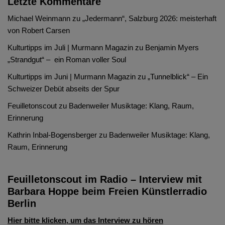
Letzte Kommentare
Michael Weinmann
zu
„Jedermann“, Salzburg 2026: meisterhaft
von Robert Carsen
Kulturtipps im Juli | Murmann Magazin
zu
Benjamin Myers
„Strandgut“ – ein Roman voller Soul
Kulturtipps im Juni | Murmann Magazin
zu
„Tunnelblick“ – Ein
Schweizer Debüt abseits der Spur
Feuilletonscout
zu
Badenweiler Musiktage: Klang, Raum,
Erinnerung
Kathrin Inbal-Bogensberger
zu
Badenweiler Musiktage: Klang,
Raum, Erinnerung
Feuilletonscout im Radio – Interview mit
Barbara Hoppe beim Freien Künstlerradio
Berlin
Hier bitte klicken, um das Interview zu hören