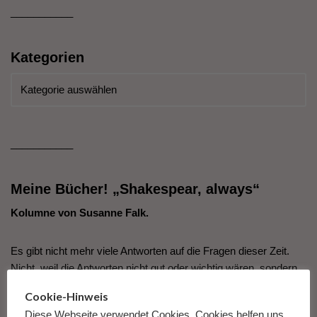
___________
Kategorien
___________
Meine Bücher! „Shakespear, always“
Kolumne von Susanne Falk.
Es gibt nicht mehr viele Antworten auf die Fragen dieser Zeit.
Nicht, weil die Antworten nicht gut oder wichtig wären, sondern
weil die Fragen so unfassbar groß und so fürchterlich
Cookie-Hinweis
erscheinen, dass wir den Antworten darauf nicht mehr
Diese Webseite verwendet Cookies. Cookies helfen uns,