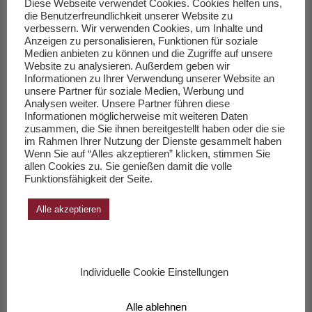
vertrauen. Bis wir uns erinnern, dass einer sie alle kannte, die
Diese Webseite verwendet Cookies. Cookies helfen uns,
die Benutzerfreundlichkeit unserer Website zu
Fragen und die Antworten.
Weiterlesen
…
verbessern. Wir verwenden Cookies, um Inhalte und
Anzeigen zu personalisieren, Funktionen für soziale
Medien anbieten zu können und die Zugriffe auf unsere
___________
Website zu analysieren. Außerdem geben wir
Informationen zu Ihrer Verwendung unserer Website an
unsere Partner für soziale Medien, Werbung und
Analysen weiter. Unsere Partner führen diese
Die Sachbücher des Monats Juli 2026
Informationen möglicherweise mit weiteren Daten
zusammen, die Sie ihnen bereitgestellt haben oder die sie
Herausgegeben von Andreas Wang.
im Rahmen Ihrer Nutzung der Dienste gesammelt haben
Wenn Sie auf “Alles akzeptieren” klicken, stimmen Sie
allen Cookies zu. Sie genießen damit die volle
Zur Liste
Funktionsfähigkeit der Seite.
Alle akzeptieren
Individuelle Cookie Einstellungen
Soul Sharon Jones The Dap Kings
Alle ablehnen