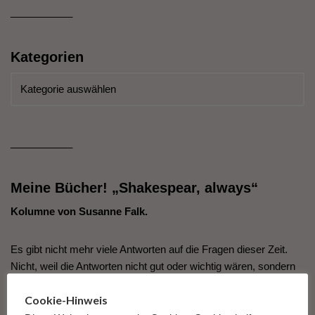
___________
Kategorien
___________
Meine Bücher! „Shakespear, always“
Kolumne von Susanne Falk.
Es gibt nicht mehr viele Antworten auf die Fragen dieser Zeit.
Nicht, weil die Antworten nicht gut oder wichtig wären, sondern
weil die Fragen so unfassbar groß und so fürchterlich
Cookie-Hinweis
erscheinen, dass wir den Antworten darauf nicht mehr