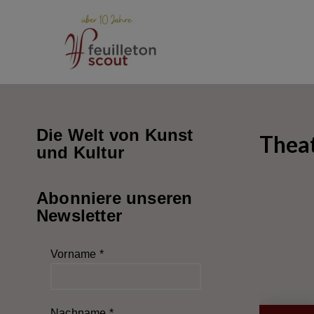
Zum
Inhalt
springen
Die Welt von Kunst
Thea
und Kultur
Abonniere unseren
Newsletter
Vorname
*
Nachname
*