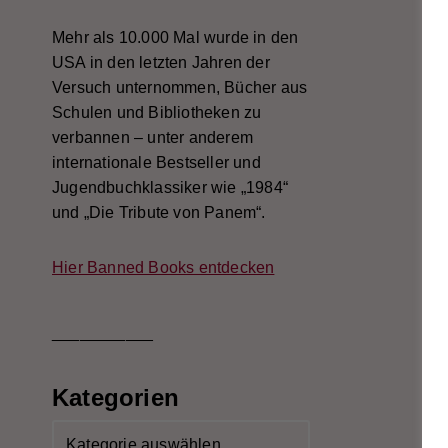
Mehr als 10.000 Mal wurde in den
USA in den letzten Jahren der
Versuch unternommen, Bücher aus
Schulen und Bibliotheken zu
verbannen – unter anderem
internationale Bestseller und
Jugendbuchklassiker wie „1984“
und „Die Tribute von Panem“.
Hier Banned Books entdecken
___________
Kategorien