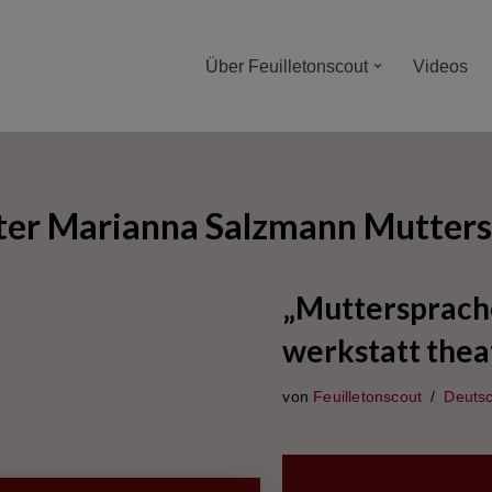
Über Feuilletonscout
Videos
ter Marianna Salzmann Mutter
„Muttersprach
werkstatt thea
von
Feuilletonscout
Deuts