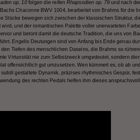
laden op. 10
folgen die reifen
Rhapsodien op. 79
und nach de
S Bachs Chaconne BWV 1004, bearbeitet von Brahms für die li
ie Stücke bewegen sich zwischen der klassischen Struktur, d
t wird, und der romantischen Palette voller unerwarteten Farb
ervor und betont damit die deutsche Tradition, die uns von 
führt. Engelis Deutungen sind von Anfang bis Ende genau durc
den Tiefen des menschlichen Daseins, die Brahms so rührend 
nte Virtuosität nie zum Selbstzweck umgedeutet, sondern di
ulat offensichtlich gut umzusetzen. Wen kümmert es, ob ab un
 subtil gestaltete Dynamik, präzises rhythmisches Gespür, fes
nwendung des rechten Pedals helfen ihm dieses anspruchsvolle