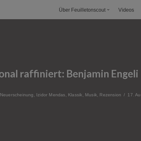
Über Feuilletonscout
Videos
nal raffiniert: Benjamin Engeli
Neuerscheinung
,
Izidor Mendas
,
Klassik
,
Musik
,
Rezension
17. Au