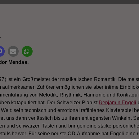
it Rating
.
idor Mendas.
) ist ein Großmeister der musikalischen Romantik. Die meist
m aufmerksamen Zuhörer ermöglichen sie aber intime Einblick
menführung von Melodik, Rhythmik, Harmonie und Kontrapunkt
Höhen katapultiert hat. Der Schweizer Pianist
Benjamin Engeli
e
Welt: sein technisch und emotional raffiniertes Klavierspiel 
hrt uns dann verlässlich bis zu ihren entlegensten Winkeln. S
ßen und schwarzen Tasten und bringen eine starke persönliche
etails hervor. Für seine neuste CD-Aufnahme hat Engeli eine