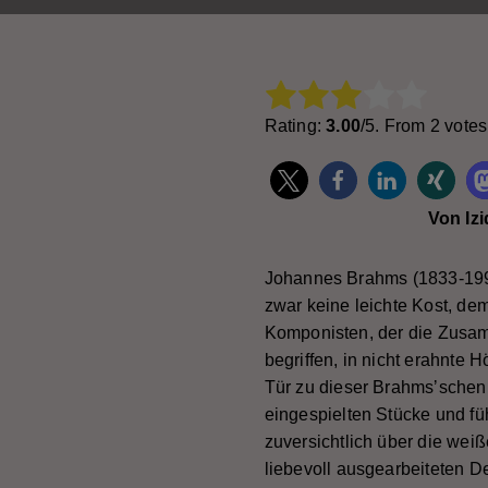
Rate this item:
Subm
Rating:
3.00
/5. From 2 votes
Von Iz
Johannes Brahms (1833-1997
zwar keine leichte Kost, de
Komponisten, der die Zusam
begriffen, in nicht erahnte 
Tür zu dieser Brahmsʼschen 
eingespielten Stücke und fü
zuversichtlich über die wei
liebevoll ausgearbeiteten D