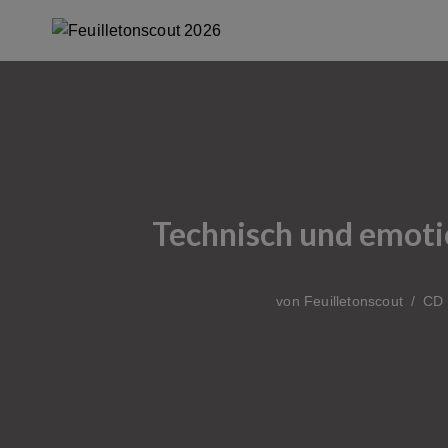
Zum
Inhalt
springen
Technisch und emotio
von
Feuilletonscout
CD 