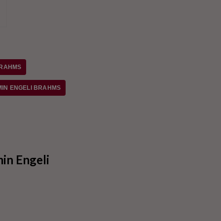
st
BRAHMS
IN ENGELI BRAHMS
in Engeli