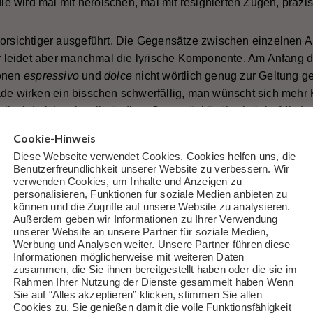
 wird mal mit heroischen, mal mit resignierten Zügen, präzise
vorsichtiger ausgeführt. Die Gegensätze zwischen einzelnen A
ter leidet aber manchmal die lyrische Komponente. Am Anfang d
ionen
espressivo
und
dolce
nicht wörtlich genug zur Geltung g
ade wirken ein bisschen schwerfällig, man wünscht sich mehr K
l wird nicht mit vollständiger Souveränität überbrückt. Mit d
) Strang würde in der dritten Ballade wahrscheinlich auch, im
Cookie-Hinweis
Teil, der dämonische Anfang bzw. Schluss besser ausfallen. 
Diese Webseite verwendet Cookies. Cookies helfen uns, die
-österreichischen Musiklebens war beim Op. 10 auch noch ein
Benutzerfreundlichkeit unserer Website zu verbessern. Wir
verwenden Cookies, um Inhalte und Anzeigen zu
personalisieren, Funktionen für soziale Medien anbieten zu
können und die Zugriffe auf unsere Website zu analysieren.
d wahre musikalische Pralinen: melancholisch, zugänglich und 
Außerdem geben wir Informationen zu Ihrer Verwendung
unserer Website an unsere Partner für soziale Medien,
 Pianisten wollen diesen Stücken eine fast mystische Aura ver
Werbung und Analysen weiter. Unsere Partner führen diese
editativer Zugang bedient sich einfacher Mittel und bleibt im 
Informationen möglicherweise mit weiteren Daten
zusammen, die Sie ihnen bereitgestellt haben oder die sie im
liche reduziert. Das intime Gespräch des ersten Stücks in der
Rahmen Ihrer Nutzung der Dienste gesammelt haben Wenn
ms je komponiert hat, verläuft ruhig, ohne große Gesten. Das 
Sie auf “Alles akzeptieren” klicken, stimmen Sie allen
wind könnte das Klangbild noch vervollständigen, und im zwe
Cookies zu. Sie genießen damit die volle Funktionsfähigkeit