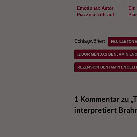
Emotional: Astor
Ein
Piazzola trifft auf
Pia
H.I.F. Biber
Eng
„Misterio“
Schlagwörter:
FEUILLETON 
IZIDOR MENDAS BENJAMIN EN
REZENSION BENJAMIN ENGELI
1 Kommentar zu „Te
interpretiert Brah