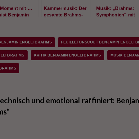
 Moment mit …
Kammermusik: Der
Musik: „Brahms:
nist Benjamin
gesamte Brahms-
Symphonien“ mit
eli
Zyklus in der
dem
Berliner
Gewandhausorche
Philharmonie
er Leipzig unter
Riccardo Chailly
BENJAMIN ENGELI BRAHMS
FEUILLETONSCOUT BENJAMIN ENGELI 
GELI BRAHMS
KRITIK BENJAMIN ENGELI BRAHMS
MUSIK BENJAM
 BRAHMS
chnisch und emotional raffiniert: Benjam
ms“