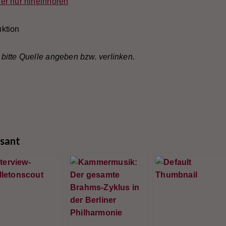
er nur hineinhören
ktion
bitte Quelle angeben bzw. verlinken.
ssant