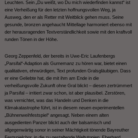
Leuchten. Sein „Du weißt, wo Du mich wiederfinden kannst“ ist
eine Verheißung für den letzten hoffnungsvollen Weg, ja
Ausweg, den er als Retter mit Weitblick gehen muss. Seine
gesunde, bronzen angehaucht Mittellage harmoniert ebenso mit
der herausragenden Textverständlichkeit sowie mit den kraftvoll
runden Tönen in der Höhe.
Georg Zeppenfeld, der bereits in Uwe-Eric Laufenbergs
„Parsifal“-Adaption als Gurnemanz zu hören war, bietet einen
qualitativen, ehrwürdigen, Text profunden Gralsgläubigen. Dass
er eine Geliebte hat, die mit ihm am Ende in die
verheißungsvolle Zukunft ohne Gral blickt – diesen zertrümmert
ja Parsifal – irritiert zwar schon, ist aber plausibel. Zerstören,
was vernichtet, was das Handeln und Denken in die
Klimakatastrophe führt, ist in diesem neuen experimentellen
„Bühnenweihfestspiel“ angesagt. Neben einem alten
ausgedienten Panzer blickt auch der balsamisch und
allgegenwärtig sonor in seiner Mächtigkeit tönende Bayreuther
Festspielchor, in die zu gestaltende Weltutopien. Eberhard