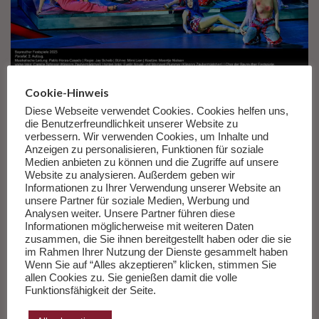
Die rosa Blumenmädchen im Klingsors zauberhaften
Cookie-Hinweis
Paradiesgarten
Diese Webseite verwendet Cookies. Cookies helfen uns,
© Enrico Nawrath – Bayreuther Festspiele
die Benutzerfreundlichkeit unserer Website zu
verbessern. Wir verwenden Cookies, um Inhalte und
Anzeigen zu personalisieren, Funktionen für soziale
Im Reiche Klingsors herrscht der eher würdevoll, nachdenklich
Medien anbieten zu können und die Zugriffe auf unsere
singende Jordan Shanahan als alleinige Wächter. Vollmundig
Website zu analysieren. Außerdem geben wir
und rabenschwarz tönt es zuweilen. Klingsor fühlt sich seinen
Informationen zu Ihrer Verwendung unserer Website an
unsere Partner für soziale Medien, Werbung und
entzückend aufreizenden, in glitzerrosa Hosenanzügen
Analysen weiter. Unsere Partner führen diese
posierenden Blumenmädchen verbunden. Sein Minneweib
Informationen möglicherweise mit weiteren Daten
Kundry soll ja auch eher Parsifal umgarnen, als ihn. Die mit
zusammen, die Sie ihnen bereitgestellt haben oder die sie
im Rahmen Ihrer Nutzung der Dienste gesammelt haben
schlankem Timbre singenden Blumenmädchen (Evelin Novak,
Wenn Sie auf “Alles akzeptieren” klicken, stimmen Sie
Betsy Horne, Margaret Plummer Camille Schnoor, Julia Grüter,
allen Cookies zu. Sie genießen damit die volle
Marie Henriette Reinhold) tragen Barbie-Kultmäßiges Rosa.
Funktionsfähigkeit der Seite.
Eine Wonne ist es, ihnen zuzuhören. Wir sind im Jahre 2023.