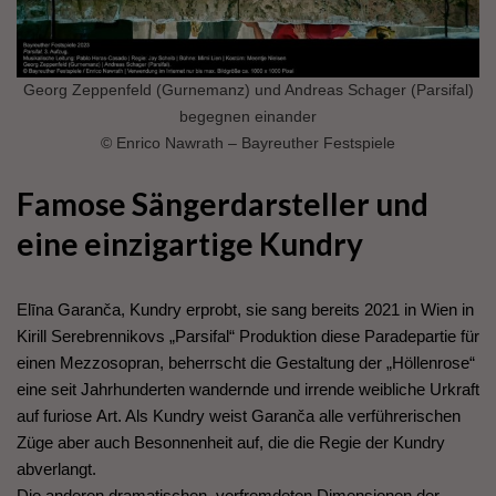
Georg Zeppenfeld (Gurnemanz) und Andreas Schager (Parsifal)
begegnen einander
© Enrico Nawrath – Bayreuther Festspiele
Famose Sängerdarsteller und
eine einzigartige Kundry
Elīna Garanča, Kundry erprobt, sie sang bereits 2021 in Wien in
Kirill Serebrennikovs „Parsifal“ Produktion diese Paradepartie für
einen Mezzosopran, beherrscht die Gestaltung der „Höllenrose“
eine seit Jahrhunderten wandernde und irrende weibliche Urkraft
auf furiose Art. Als Kundry weist Garanča alle verführerischen
Züge aber auch Besonnenheit auf, die die Regie der Kundry
abverlangt.
Die anderen dramatischen, verfremdeten Dimensionen der