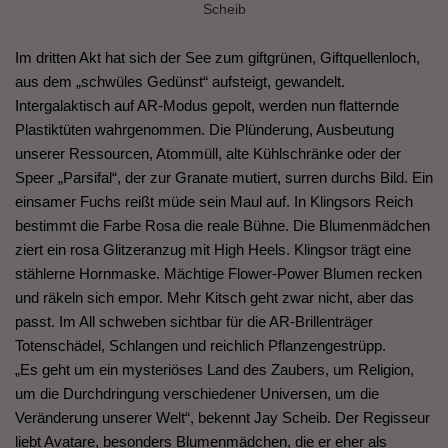
Scheib
Im dritten Akt hat sich der See zum giftgrünen, Giftquellenloch,
aus dem „schwüles Gedünst“ aufsteigt, gewandelt.
Intergalaktisch auf AR-Modus gepolt, werden nun flatternde
Plastiktüten wahrgenommen. Die Plünderung, Ausbeutung
unserer Ressourcen, Atommüll, alte Kühlschränke oder der
Speer „Parsifal“, der zur Granate mutiert, surren durchs Bild. Ein
einsamer Fuchs reißt müde sein Maul auf. In Klingsors Reich
bestimmt die Farbe Rosa die reale Bühne. Die Blumenmädchen
ziert ein rosa Glitzeranzug mit High Heels. Klingsor trägt eine
stählerne Hornmaske. Mächtige Flower-Power Blumen recken
und räkeln sich empor. Mehr Kitsch geht zwar nicht, aber das
passt. Im All schweben sichtbar für die AR-Brillenträger
Totenschädel, Schlangen und reichlich Pflanzengestrüpp.
„Es geht um ein mysteriöses Land des Zaubers, um Religion,
um die Durchdringung verschiedener Universen, um die
Veränderung unserer Welt“, bekennt Jay Scheib. Der Regisseur
liebt Avatare, besonders Blumenmädchen, die er eher als