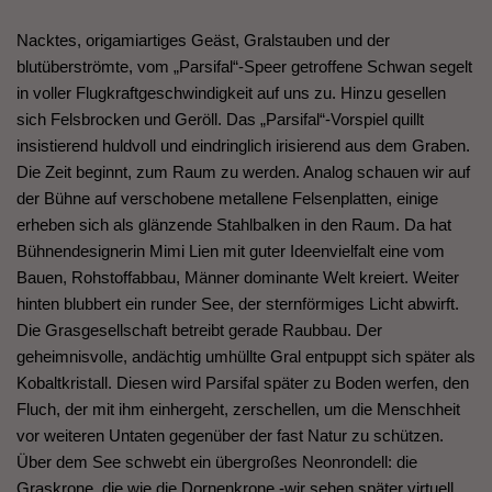
Nacktes, origamiartiges Geäst, Gralstauben und der
blutüberströmte, vom „Parsifal“-Speer getroffene Schwan segelt
in voller Flugkraftgeschwindigkeit auf uns zu. Hinzu gesellen
sich Felsbrocken und Geröll. Das „Parsifal“-Vorspiel quillt
insistierend huldvoll und eindringlich irisierend aus dem Graben.
Die Zeit beginnt, zum Raum zu werden. Analog schauen wir auf
der Bühne auf verschobene metallene Felsenplatten, einige
erheben sich als glänzende Stahlbalken in den Raum. Da hat
Bühnendesignerin Mimi Lien mit guter Ideenvielfalt eine vom
Bauen, Rohstoffabbau, Männer dominante Welt kreiert. Weiter
hinten blubbert ein runder See, der sternförmiges Licht abwirft.
Die Grasgesellschaft betreibt gerade Raubbau. Der
geheimnisvolle, andächtig umhüllte Gral entpuppt sich später als
Kobaltkristall. Diesen wird Parsifal später zu Boden werfen, den
Fluch, der mit ihm einhergeht, zerschellen, um die Menschheit
vor weiteren Untaten gegenüber der fast Natur zu schützen.
Über dem See schwebt ein übergroßes Neonrondell: die
Graskrone, die wie die Dornenkrone -wir sehen später virtuell