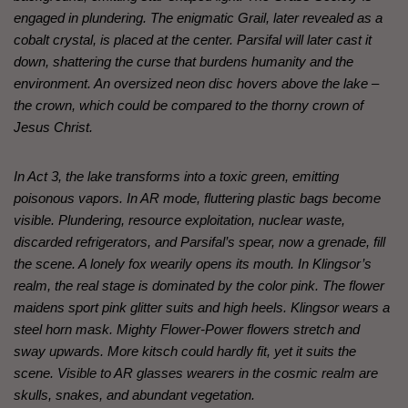
engaged in plundering. The enigmatic Grail, later revealed as a
cobalt crystal, is placed at the center. Parsifal will later cast it
down, shattering the curse that burdens humanity and the
environment. An oversized neon disc hovers above the lake –
the crown, which could be compared to the thorny crown of
Jesus Christ.
In Act 3, the lake transforms into a toxic green, emitting
poisonous vapors. In AR mode, fluttering plastic bags become
visible. Plundering, resource exploitation, nuclear waste,
discarded refrigerators, and Parsifal’s spear, now a grenade, fill
the scene. A lonely fox wearily opens its mouth. In Klingsor’s
realm, the real stage is dominated by the color pink. The flower
maidens sport pink glitter suits and high heels. Klingsor wears a
steel horn mask. Mighty Flower-Power flowers stretch and
sway upwards. More kitsch could hardly fit, yet it suits the
scene. Visible to AR glasses wearers in the cosmic realm are
skulls, snakes, and abundant vegetation.