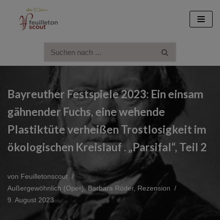
Zum
Inhalt
springen
Bayreuther Festspiele 2023: Ein einsam
gähnender Fuchs, eine wehende
Plastiktüte verheißen Trostlosigkeit im
ökologischen Kreislauf . „Parsifal“, Teil 2
von
Feuilletonscout
Außergewöhnlich (Oper)
,
Barbara Röder
,
Rezension
9. August 2023