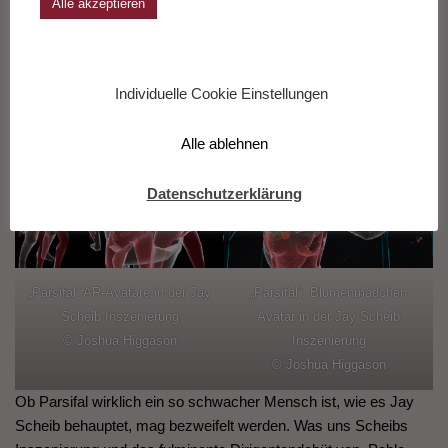
No Comment, was das üppige Rosa betrifft, es liegt im Trend.
Alle akzeptieren
Prägnant und profund erheben sich die Einzelstimmen der
beiden Gralsritter von Siyabonga Maqungo und Jens-Erik
Aasbø .
Individuelle Cookie Einstellungen
Alle ablehnen
Datenschutzerklärung
„Parsifal“ AR-Avatare in der Jay
„Parsifal“, Blumenmädchen
Scheib Inszenierung
Avatar in der Jay Scheib
© Joshua Higgason
Inszenierung
© Joshua Higgason
Ob Parsifal wirklich ein so schwacher Mensch ist, wie es Jay
Scheib behauptet, mag bezweifelt werden. Was uns Scheibs