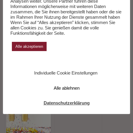
Analysen weiter. Unsere Partner führen diese
Informationen möglicherweise mit weiteren Daten
zusammen, die Sie ihnen bereitgestellt haben oder die sie
im Rahmen Ihrer Nutzung der Dienste gesammelt haben
Wenn Sie auf “Alles akzeptieren” klicken, stimmen Sie
allen Cookies zu. Sie genießen damit die volle
Vielleicht Auch Interessant
Funktionsfähigkeit der Seite.
Alle akzeptieren
Individuelle Cookie Einstellungen
Alle ablehnen
30 Sekunden mit…
Feuilletonscout
Hoffmann von
gratuliert…dem
Fallersleben (1798 –
Dichter und Autor
Datenschutzerklärung
1874). Ein
Stephan Reimertz
Liebesgedicht zum
zum Geburtstag (geb.
Valentinstag
1962)