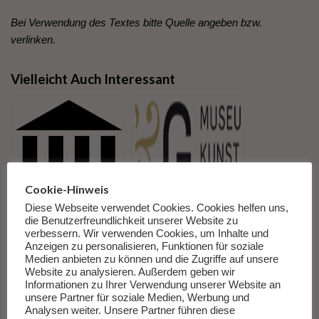
Bei Verwendung des Textes bitte Quelle angeben bzw.
verlinken.
Vielleicht Auch Interessant
Cookie-Hinweis
Diese Webseite verwendet Cookies. Cookies helfen uns,
„Bin Abgereist –
„Arbeit/Freizeit bei J.
die Benutzerfreundlichkeit unserer Website zu
Koffergeschichten“.
Hamann. Die
verbessern. Wir verwenden Cookies, um Inhalte und
Ausstellung im
Sammlung Fotografie
Anzeigen zu personalisieren, Funktionen für soziale
Medien anbieten zu können und die Zugriffe auf unsere
Auswanderermuseum
im Kontext“.
Website zu analysieren. Außerdem geben wir
BallinStadt in
Ausstellung im
Informationen zu Ihrer Verwendung unserer Website an
Hamburg
Museum für Kunst
unsere Partner für soziale Medien, Werbung und
und Gewerbe in
Analysen weiter. Unsere Partner führen diese
Hamburg