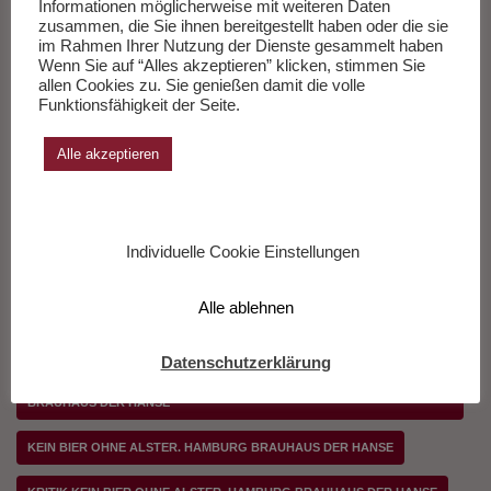
Informationen möglicherweise mit weiteren Daten
zusammen, die Sie ihnen bereitgestellt haben oder die sie
im Rahmen Ihrer Nutzung der Dienste gesammelt haben
Wenn Sie auf “Alles akzeptieren” klicken, stimmen Sie
“Picasso. Fenster zur
„Der Tod und das
allen Cookies zu. Sie genießen damit die volle
Welt”. Ausstellung im
Meer“ . Ausstellung
Funktionsfähigkeit der Seite.
Bucerius Kunst
im Altonaer Museum
Forum Hamburg
in Hamburg
Alle akzeptieren
Schlagwörter:
AUSSTELLUNG KEIN BIER OHNE ALSTER. HAMBURG BRAUHAUS DER
HANSE
Individuelle Cookie Einstellungen
FEUILLETON KEIN BIER OHNE ALSTER. HAMBURG BRAUHAUS DER
HANSE
Alle ablehnen
FEUILLETONSCOUT KEIN BIER OHNE ALSTER. HAMBURG BRAUHAUS
DER HANSE
Datenschutzerklärung
HAMBURGER ABENDBLATT KEIN BIER OHNE ALSTER. HAMBURG
BRAUHAUS DER HANSE
KEIN BIER OHNE ALSTER. HAMBURG BRAUHAUS DER HANSE