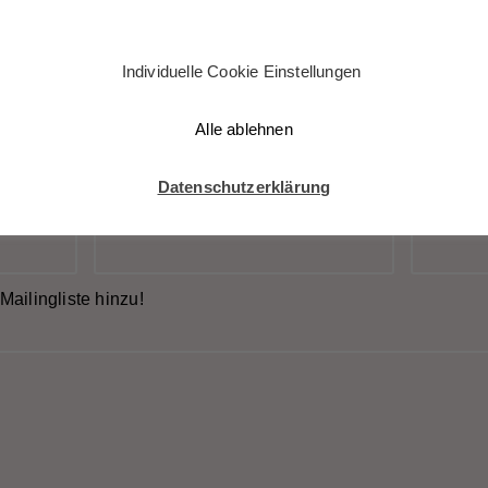
ntag: H.G. Wells
Feuilletonscout „Die
Mystik: Durian
 Insel des Dr.
Insel der
Sukegawa „Die Ins
eau“
Freundschaft“ von
der Freundschaft“
Individuelle Cookie Einstellungen
ommentar
Durian Sukegawa
Alle ablehnen
cht veröffentlicht.
Erforderliche Felder sind mit
*
markiert
Datenschutzerklärung
E-Mail-Adresse
*
Website
Mailingliste hinzu!