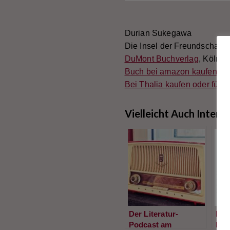
Durian Sukegawa
Die Insel der Freundschaft
DuMont Buchverlag
, Köln 2
Buch bei amazon kaufen ode
Bei Thalia kaufen oder für d
Vielleicht Auch Intere
Der Literatur-
Der 
Podcast am
Pod