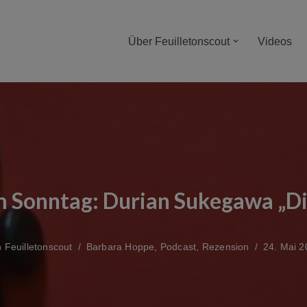
Über Feuilletonscout
Videos
m Sonntag: Durian Sukegawa „Die
n
Feuilletonscout
Barbara Hoppe
,
Podcast
,
Rezension
24. Mai 2