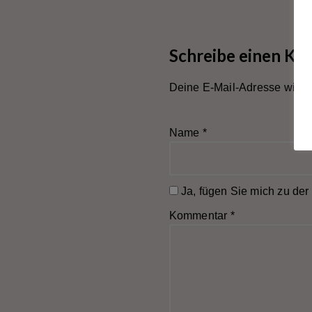
Sonntag: Alexa
Son
Hennig von Lange
„Die
„Die Wahnsinnige“
Mor
Schreibe einen K
Deine E-Mail-Adresse wird ni
Name
*
Ja, fügen Sie mich zu der 
Kommentar
*