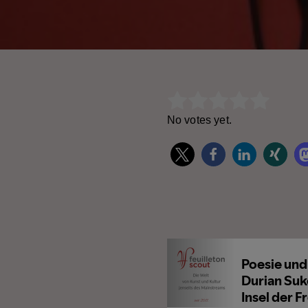
Rate this item:
Subm
No votes yet.