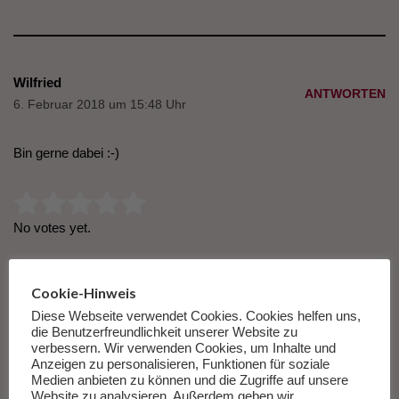
Wilfried
ANTWORTEN
6. Februar 2018 um 15:48 Uhr
Bin gerne dabei :-)
Rate this item:
Submit Rating
No votes yet.
Cookie-Hinweis
Diese Webseite verwendet Cookies. Cookies helfen uns,
Barbara M.
die Benutzerfreundlichkeit unserer Website zu
ANTWORTEN
6. Februar 2018 um 08:34 Uhr
verbessern. Wir verwenden Cookies, um Inhalte und
Anzeigen zu personalisieren, Funktionen für soziale
Medien anbieten zu können und die Zugriffe auf unsere
Hallo und vielen Dank für die schöne Verlosung. „Schule“ ist
Website zu analysieren. Außerdem geben wir