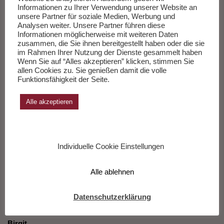
Informationen zu Ihrer Verwendung unserer Website an
doch wahrlich immer ein sehr spannendes Thema und mich hat
unsere Partner für soziale Medien, Werbung und
der Trailer zu „Die Grundschullehrerin“ schon sehr neugierig
Analysen weiter. Unsere Partner führen diese
gemacht. Ich selbst finde die Aufopferungsbereitschaft und das
Informationen möglicherweise mit weiteren Daten
zusammen, die Sie ihnen bereitgestellt haben oder die sie
Engagement mancher LehrerInnen sehr bemerkenswert und es
im Rahmen Ihrer Nutzung der Dienste gesammelt haben
ist sicherlich unglaublich schwierig hier die eigene Familie und
Wenn Sie auf “Alles akzeptieren” klicken, stimmen Sie
die Leidenschaft für den Beruf unter einen Hut zu bekommen.
allen Cookies zu. Sie genießen damit die volle
Funktionsfähigkeit der Seite.
Ich würde mich sehr über die zwei Kinokarten freuen und sofort
mit meiner Schwester, die selbst Grundschullehrerin ist, ins
Alle akzeptieren
Kino gehen.
Herzliche Grüße
Barbara
Individuelle Cookie Einstellungen
Rate this item:
Submit Rating
No votes yet.
Alle ablehnen
Datenschutzerklärung
Birgit