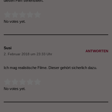
diesen Film sehenswert.
Rate this item:
Submit Rating
No votes yet.
Susi
ANTWORTEN
2. Februar 2018 um 23:33 Uhr
Ich mag realistische Filme. Dieser gehört sicherlich dazu.
Rate this item:
Submit Rating
No votes yet.