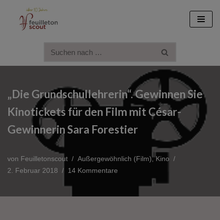
Zum
Inhalt
springen
„Die Grundschullehrerin“. Gewinnen Sie
Kinotickets für den Film mit César-
Gewinnerin Sara Forestier
von
Feuilletonscout
Außergewöhnlich (Film)
,
Kino
2. Februar 2018
14 Kommentare