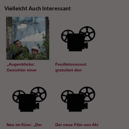
Vielleicht Auch Interessant
„Augenblicke:
Feuilletonscout
Gesichter einer
gratuliert den
Reise“. Gewinnen Sie
Gewinnern der Kino-
Kinotickets für den
Freitickets für „Die
wunderbaren Film mit
Grundschullehrerin“
Nouvelle-Vague-
mit Sara Forestier!
Legende Agnès Varda
Neu im Kino: „Der
Der neue Film von Aki