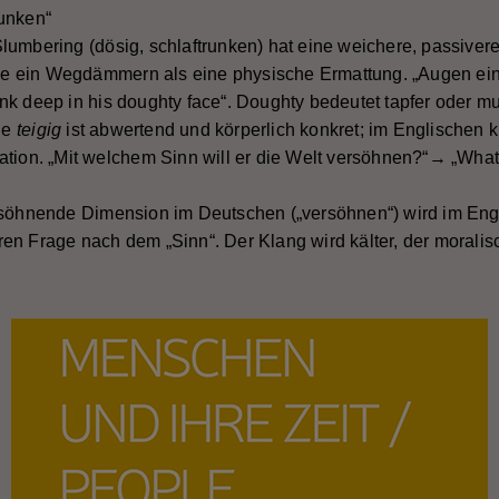
runken“
lumbering (dösig, schlaftrunken) hat eine weichere, passive
 wie ein Wegdämmern als eine physische Ermattung. „Augen ei
nk deep in his doughty face“. Doughty bedeutet tapfer oder mu
che
teigig
ist abwertend und körperlich konkret; im Englischen k
ation. „Mit welchem Sinn will er die Welt versöhnen?“→ „What
ersöhnende Dimension im Deutschen („versöhnen“) wird im Eng
en Frage nach dem „Sinn“. Der Klang wird kälter, der morali