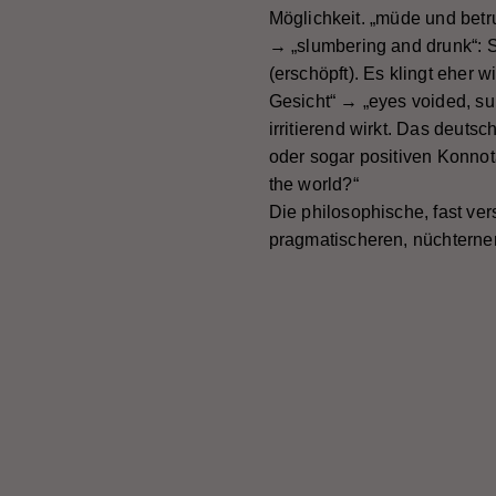
Möglichkeit. „müde und bet
→ „slumbering and drunk“: S
(erschöpft). Es klingt eher
Gesicht“ → „eyes voided, su
irritierend wirkt. Das deuts
oder sogar positiven Konnot
the world?“
Die philosophische, fast v
pragmatischeren, nüchterner