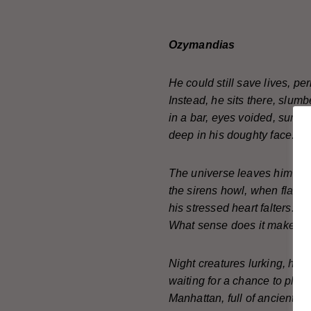
Ozymandias
He could still save lives, pe
Instead, he sits there, slum
in a bar, eyes voided, sunk
deep in his doughty face. Ni
The universe leaves him u
the sirens howl, when flames
his stressed heart falters.
What sense does it make to 
Night creatures lurking, hop
waiting for a chance to plund
Manhattan, full of ancient my