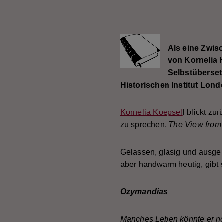
Als eine Zwis
von Kornelia 
Selbstüberset
Historischen Institut Lond
Kornelia Koepsel
l blickt zu
zu sprechen,
The View fro
Gelassen, glasig und ausgek
aber handwarm heutig, gibt 
Ozymandias
Manches Leben könnte er no