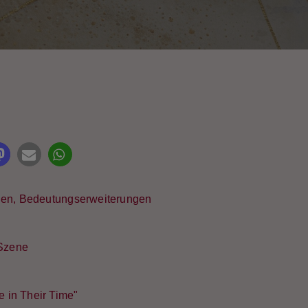
it Rating
en, Bedeutungserweiterungen
 Szene
e in Their Time"