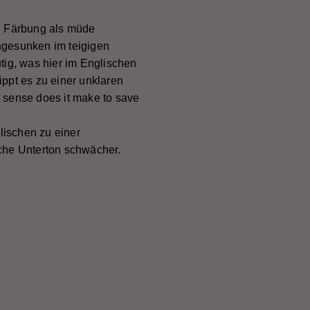
re Färbung als müde
ngesunken im teigigen
tig, was hier im Englischen
ippt es zu einer unklaren
 sense does it make to save
lischen zu einer
sche Unterton schwächer.