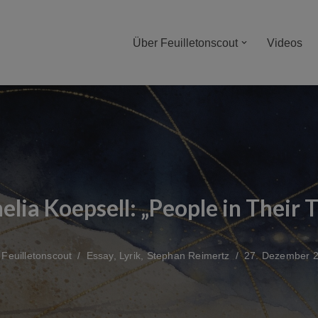
Über Feuilletonscout
Videos
elia Koepsell: „People in Their 
n
Feuilletonscout
Essay
,
Lyrik
,
Stephan Reimertz
27. Dezember 