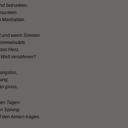
und betrunken,
gesunken
in Manhattan.
lt und wenn Sirenen
himmelwärts
stes Herz.
e Welt versöhnen?
nungslos,
rung.
an gross,
 den Tagen
en Sprung
f den Armen tragen.