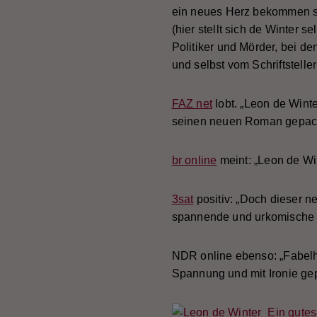
ein neues Herz bekommen sol
(hier stellt sich de Winter 
Politiker und Mörder, bei d
und selbst vom Schriftstelle
FAZ net
lobt. „Leon de Wint
seinen neuen Roman gepackt. 
br online
meint: „Leon de Win
3sat
positiv: „Doch dieser n
spannende und urkomische M
NDR online ebenso: „Fabelha
Spannung und mit Ironie ge