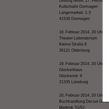
Lesung heute, 17. Februar 
Kulturhalle Dormagen
Langemarkstr. 1-3
41539 Dormagen
18. Februar 2014, 20 Uhr
Theater Laboratorium
Kleine Straße 8
26121 Oldenburg
19. Februar 2014, 20 Uhr
Glockenhaus
Glockenstr. 9
21335 Lüneburg
20. Februar 2014, 20 Uhr
Buchhandlung Decius Gmb
Marktstr. 51/52