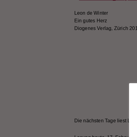
Leon de Winter
Ein gutes Herz
Diogenes Verlag, Zürich 20
Die nächsten Tage liest Le