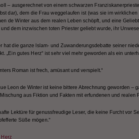
l – ausgerechnet von einem schwarzen Franziskanerpriester – 
selbst dar), dem die Frau weggelaufen ist (was sie im wirklichen
enen de Winter aus dem realen Leben schöpft, und eine Gelieb
r und dem inzwischen toten Priester geliebt wurde, ihr Unwese
er hat die ganze Islam- und Zuwanderungsdebatte seiner nied
„Ein gutes Herz“ ist sehr viel mehr geworden als ein unterhal
ters Roman ist frech, amüsant und verspielt.“
eue Leon de Winter ist keine bittere Abrechnung geworden – ga
ischung aus Fiktion und Fakten mit erfundenen und realen F
fte Lektüre für genussfreudige Leser, die keine Furcht vor Se
pfefferte Süße mögen.“