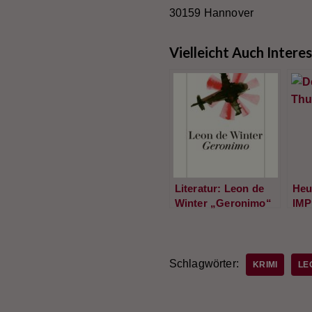
30159 Hannover
Vielleicht Auch Intere
Literatur: Leon de
Heu
Winter „Geronimo“
IMP
Thea
Ber
mit
vom
Schlagwörter:
KRIMI
LE
„Go
Init
Fes