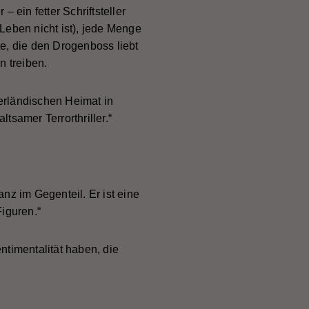
ein fetter Schriftsteller
 Leben nicht ist), jede Menge
te, die den Drogenboss liebt
n treiben.
erländischen Heimat in
tsamer Terrorthriller.“
nz im Gegenteil. Er ist eine
iguren.“
ntimentalität haben, die