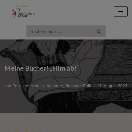
Zum
Inhalt
springen
Meine Bücher! „Film ab!“
von
Feuilletonscout
Kolumne
,
Susanne Falk
17. August 2023