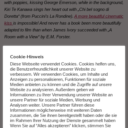
with poppies, kissing George Emerson, while in the background,
Kiri Te Kanawa sings her heart out with „Chi bel sogno di
Doretta“ (from Puccini’s La Rondine).
A more beautiful cinematic
kiss
is impossible! And never has a book been more beautifully
adapted to film than when James Ivory succeeded with „A
Room with a View“ by E.M. Forster.
Truly, there are horrendous literary adaptations that still bring
Cookie-Hinweis
tears of shame to my eyes. „The NeverEnding Story“ is one
Diese Webseite verwendet Cookies. Cookies helfen uns,
such case: how I loved the book and how passionately I
die Benutzerfreundlichkeit unserer Website zu
detested its film adaptation, including the ultra-annoying hit
verbessern. Wir verwenden Cookies, um Inhalte und
single „Never Ending Story“ by Limahl. (Three notes are
Anzeigen zu personalisieren, Funktionen für soziale
Medien anbieten zu können und die Zugriffe auf unsere
enough, and I exit the room… Suzie-Poo signing out!) By the
Website zu analysieren. Außerdem geben wir
way, Michael Ende found the adaptation terrible as well, and
Informationen zu Ihrer Verwendung unserer Website an
rightly so! And then there are the rarer cinematic events where
unsere Partner für soziale Medien, Werbung und
Analysen weiter. Unsere Partner führen diese
the film surpasses the literary source, like „Casablanca,“ one of
Informationen möglicherweise mit weiteren Daten
my absolute favorite films, based on the moderately successful
zusammen, die Sie ihnen bereitgestellt haben oder die sie
play „Everybody Comes to Rick’s.“
im Rahmen Ihrer Nutzung der Dienste gesammelt haben
Wenn Sie auf “Alles akzeptieren” klicken, stimmen Sie