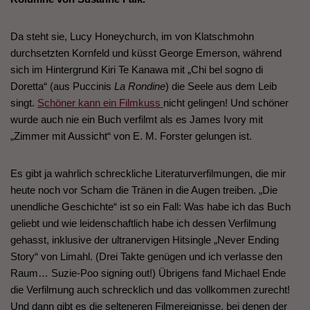
Da steht sie, Lucy Honeychurch, im von Klatschmohn
durchsetzten Kornfeld und küsst George Emerson, während
sich im Hintergrund Kiri Te Kanawa mit „Chi bel sogno di
Doretta“ (aus Puccinis
La Rondine
) die Seele aus dem Leib
singt.
Schöner kann ein Filmkuss
nicht gelingen! Und schöner
wurde auch nie ein Buch verfilmt als es James Ivory mit
„Zimmer mit Aussicht“ von E. M. Forster gelungen ist.
Es gibt ja wahrlich schreckliche Literaturverfilmungen, die mir
heute noch vor Scham die Tränen in die Augen treiben. „Die
unendliche Geschichte“ ist so ein Fall: Was habe ich das Buch
geliebt und wie leidenschaftlich habe ich dessen Verfilmung
gehasst, inklusive der ultranervigen Hitsingle „Never Ending
Story“ von Limahl. (Drei Takte genügen und ich verlasse den
Raum… Suzie-Poo signing out!) Übrigens fand Michael Ende
die Verfilmung auch schrecklich und das vollkommen zurecht!
Und dann gibt es die selteneren Filmereignisse, bei denen der