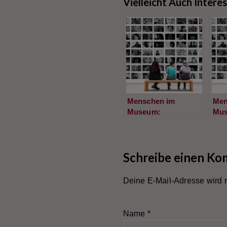
Vielleicht Auch Intere
Menschen im
Men
Museum:
Mus
„Unbequeme
Kin
Wahrheiten“
Schreibe einen K
Deine E-Mail-Adresse wird ni
Name
*