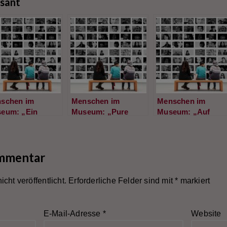
ssant
schen im
Menschen im
Menschen im
eum: „Ein
Museum: „Pure
Museum: „Auf
dheitstrauma“
Ignoranz“
leisen Sohlen“
ommentar
cht veröffentlicht.
Erforderliche Felder sind mit
*
markiert
E-Mail-Adresse
*
Website