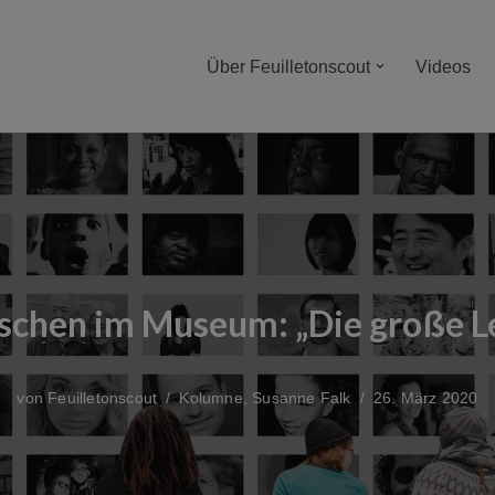
Über Feuilletonscout
Videos
chen im Museum: „Die große L
von
Feuilletonscout
Kolumne
,
Susanne Falk
26. März 2020