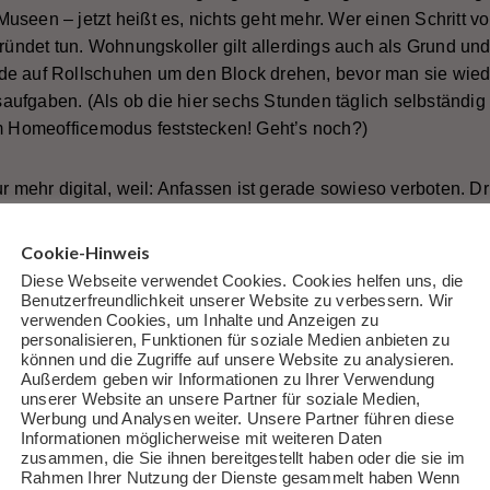
seen – jetzt heißt es, nichts geht mehr. Wer einen Schritt vo
gründet tun. Wohnungskoller gilt allerdings auch als Grund un
e auf Rollschuhen um den Block drehen, bevor man sie wieder
ufgaben. (Als ob die hier sechs Stunden täglich selbständig
Homeofficemodus feststecken! Geht’s noch?)
ur mehr digital, weil: Anfassen ist gerade sowieso verboten. Dr
 dieser Welt, sei es durch die
Uffizien in Florenz
oder mittels
en
. Nein, natürlich ist das nicht dasselbe. Aber es ist immer
Cookie-Hinweis
rsättigten Augen mal wieder etwas Reales sehen wollen (und 
Diese Webseite verwendet Cookies. Cookies helfen uns, die
 digitale Bild eines realen Gegenstandes handelt), dann steht 
Benutzerfreundlichkeit unserer Website zu verbessern. Wir
verwenden Cookies, um Inhalte und Anzeigen zu
nnte man auch zu einem Buch greifen… Das ist immerhin ein s
personalisieren, Funktionen für soziale Medien anbieten zu
 in sich, dass man dieses Buch dann dem ein oder anderen Fam
können und die Zugriffe auf unsere Website zu analysieren.
Außerdem geben wir Informationen zu Ihrer Verwendung
n den 65 Quadratmetern dann doch zu eng wird und man sich jet
unserer Website an unsere Partner für soziale Medien,
tigen möchte, warum der Kater in der Schultasche nichts zu s
Werbung und Analysen weiter. Unsere Partner führen diese
ist. Nein, das Tier muss nichts dazulernen, es ist einfach nur e
Informationen möglicherweise mit weiteren Daten
zusammen, die Sie ihnen bereitgestellt haben oder die sie im
ein auf der Blockflöte vorzuspielen, der bekommt sonst einen 
Rahmen Ihrer Nutzung der Dienste gesammelt haben Wenn
riegen können. Sollen wir uns vielleicht lieber mal die Kat