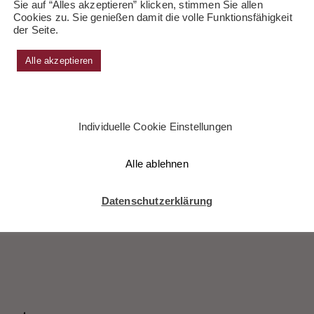
Sie auf “Alles akzeptieren” klicken, stimmen Sie allen
auf dem Computer. Die sind immerhin schon tot, denen tut H
Cookies zu. Sie genießen damit die volle Funktionsfähigkeit
der Seite.
en Kater nicht mumifizieren. Was weiß ich, wo die Mullbinden
rer Badezimmerschrank. Moment – wozu brauchst du die Mullbi
Alle akzeptieren
Individuelle Cookie Einstellungen
Alle ablehnen
bitte Quelle angeben bzw. verlinken
Datenschutzerklärung