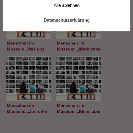
Alle ablehnen
Datenschutzerklärung
Menschen im
Menschen im
Museum „Was uns
Museum: „Werk ohne
fehlt“
Künstler“
Menschen im
Menschen im
Museum: „Zoo oder
Museum: „Klein, aber
Museum?“
laut“