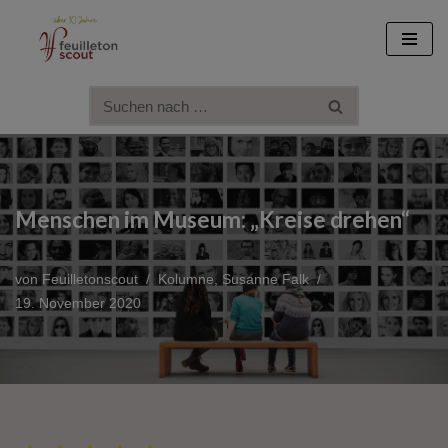
Zum
Inhalt
springen
Menschen im Museum: „Kreise drehen“
von
Feuilletonscout
Kolumne
,
Susanne Falk
19. November 2020