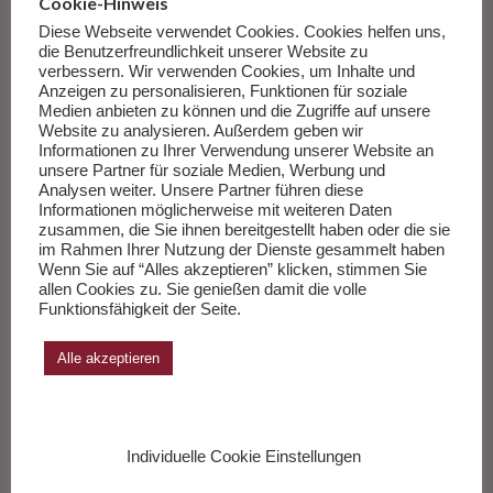
Ich werde die Augen offen halten – für alle Kunst und
Cookie-Hinweis
Dinoknochen, die mir am Weg begegnen und hoffe, Sie tun
Diese Webseite verwendet Cookies. Cookies helfen uns,
die Benutzerfreundlichkeit unserer Website zu
dasselbe.
verbessern. Wir verwenden Cookies, um Inhalte und
Anzeigen zu personalisieren, Funktionen für soziale
Medien anbieten zu können und die Zugriffe auf unsere
Schön, dass wir ein Stück Weges gemeinsam gegangen sind.
Website zu analysieren. Außerdem geben wir
Wir hören uns bald wieder…!
Informationen zu Ihrer Verwendung unserer Website an
unsere Partner für soziale Medien, Werbung und
Analysen weiter. Unsere Partner führen diese
Informationen möglicherweise mit weiteren Daten
zusammen, die Sie ihnen bereitgestellt haben oder die sie
im Rahmen Ihrer Nutzung der Dienste gesammelt haben
Wenn Sie auf “Alles akzeptieren” klicken, stimmen Sie
allen Cookies zu. Sie genießen damit die volle
Bei Verwendung des Textes bitte Quelle angeben bzw.
Funktionsfähigkeit der Seite.
verlinken.
Alle akzeptieren
Vielleicht Auch Interessant
Individuelle Cookie Einstellungen