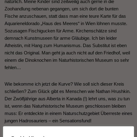
natürlich. Meine Kinder sind zeitweilig auch gerne in die
Zoohandlung nebenan gegangen, um sich dort die bunten
Fische anzuschauen, statt dass man eine teure Karte für das
Aquarieneldorado „Haus des Meeres“ in Wien löhnen musste.
Sozusagen Fischigucken für Arme. Kirchenschätze sind
demnach Kunstmuseen für arme Gläubige. Ich bin leider
Atheistin, mit Hang zum Humanismus. Das Substitut ist eben
nicht das Original. Man geht ja auch nicht auf den Friedhof, weil
einem die Dinoknochen im Naturhistorischen Museum so sehr
fehlen…
Wie bekomme ich jetzt die Kurve? Wie soll sich dieser Kreis
schließen? Zum Glück gibt es Menschen wie Nathan Hrushkin.
Der Zwölfjährige aus Alberta in Kanada (!) lehrt uns, was zu tun
ist, wenn das Naturhistorische Museum geschlossen bleiben
muss: Er entdeckte in einem Naturschutzgebiet Überreste eines
jungen Hadrosauriers – ein Sensationsfund!