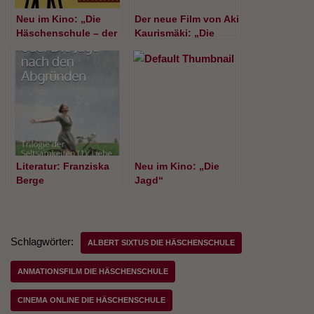
Neu im Kino: „Die
Der neue Film von Aki
Häschenschule – der
Kaurismäki: „Die
große Eierklau“
andere Seite der
Hoffnung“. Jetzt im
Kino
Literatur: Franziska
Neu im Kino: „Die
Berge
Jagd“
„Septembertage oder
die Jagd nach den
Abgründen“
Schlagwörter:
ALBERT SIXTUS DIE HÄSCHENSCHULE
ANMATIONSFILM DIE HÄSCHENSCHULE
CINEMA ONLINE DIE HÄSCHENSCHULE