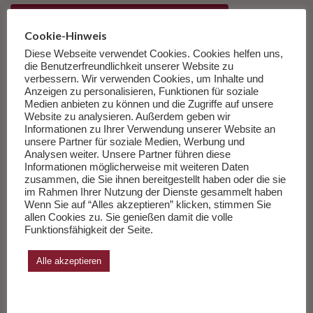
DIE HÄSCHENSCHULE KAUFEN DIE HÄSCHENSCHULE
Cookie-Hinweis
FEUILLETON DIE HÄSCHENSCHULE
Diese Webseite verwendet Cookies. Cookies helfen uns,
die Benutzerfreundlichkeit unserer Website zu
FEUILLETONSCOUT DIE HÄSCHENSCHULE
verbessern. Wir verwenden Cookies, um Inhalte und
Anzeigen zu personalisieren, Funktionen für soziale
FILM DIE HÄSCHENSCHULE
Medien anbieten zu können und die Zugriffe auf unsere
Website zu analysieren. Außerdem geben wir
Informationen zu Ihrer Verwendung unserer Website an
INHALT DIE HÄSCHENSCHULE¸TRAILER DIE HÄSCHENSCHULE
unsere Partner für soziale Medien, Werbung und
Analysen weiter. Unsere Partner führen diese
KRITIK DIE HÄSCHENSCHULE
Informationen möglicherweise mit weiteren Daten
zusammen, die Sie ihnen bereitgestellt haben oder die sie
NEU IM KINO DIE HÄSCHENSCHULE¸ KINO DIE HÄSCHENSCHULE¸
im Rahmen Ihrer Nutzung der Dienste gesammelt haben
PRESSE DIE HÄSCHENSCHULE
Wenn Sie auf “Alles akzeptieren” klicken, stimmen Sie
allen Cookies zu. Sie genießen damit die volle
PRESSEKRITIK DIE HÄSCHENSCHULE
Funktionsfähigkeit der Seite.
REZENSION DIE HÄSCHENSCHULE
Alle akzeptieren
ZEICHENTRICKFILM DIE HÄSCHENSCHULE