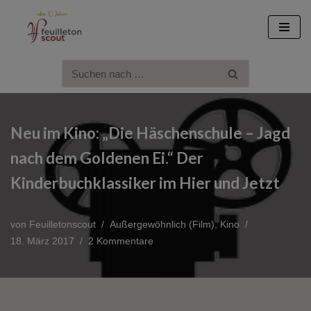
Zum
Inhalt
springen
Neu im Kino: „Die Häschenschule – Jagd
nach dem Goldenen Ei.“ Der
Kinderbuchklassiker im Hier und Jetzt
von
Feuilletonscout
Außergewöhnlich (Film)
,
Kino
18. März 2017
2 Kommentare