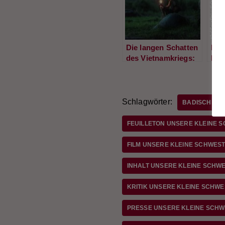
Die langen Schatten
Der 
des Vietnamkriegs:
Pod
Kim Thúy „Großer
Son
Bruder, kleine
Bra
Schwester“
Sch
Ser
Schlagwörter:
BADISCHE ZE
FEUILLETON UNSERE KLEINE 
FILM UNSERE KLEINE SCHWES
INHALT UNSERE KLEINE SCHW
KRITIK UNSERE KLEINE SCHW
PRESSE UNSERE KLEINE SCH