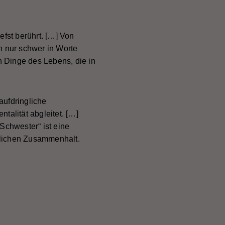
efst berührt. […] Von
h nur schwer in Worte
en Dinge des Lebens, die in
aufdringliche
talität abgleitet. […]
chwester“ ist eine
lichen Zusammenhalt.