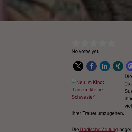
Rate this item:
Subm
No votes yet.
Die
15 
Suz
ihn
vie
ihrer Trauer umzugehen.
Die
Badische Zeitung
begeis