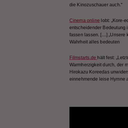
die Kinozuschauer auch.“
Cinema online
lobt: „Kore-e
entscheidender Bedeutung is
fassen lassen. […] „Unsere k
Wahrheit alles be­deuten
Filmstarts.de
hält fest: „Let
Warmherzigkeit durch, der ma
Hirokazu Koreedas unwiders
einnehmende leise Hymne a