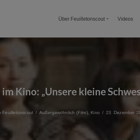
Über Feuilletonscout
Videos
 im Kino: „Unsere kleine Schwes
n
Feuilletonscout
Außergewöhnlich (Film)
,
Kino
23. Dezember 2