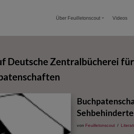
Über Feuilletonscout
Videos
f Deutsche Zentralbücherei für
patenschaften
Buchpatenschaf
Sehbehinderte
von
Feuilletonscout
Literat