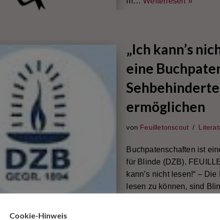
in…
Weiterlesen »
„Ich kann’s ni
eine Buchpaten
Sehbehinderten
ermöglichen
von
Feuilletonscout
Literat
Buchpatenschaften ist ein
für Blinde (DZB). FEUILL
kann’s nicht lesen!“ – Die
lesen zu können, sind Bli
Brailleschrift…
Weiterlese
Cookie-Hinweis