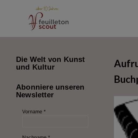
Zum
Inhalt
springen
Die Welt von Kunst
Aufru
und Kultur
Buch
Abonniere unseren
Newsletter
Vorname
*
Nachname
*