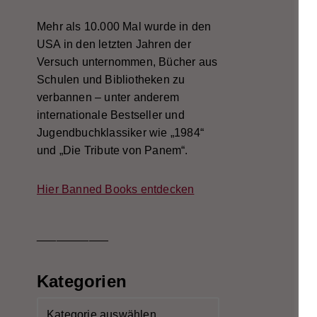
Mehr als 10.000 Mal wurde in den
USA in den letzten Jahren der
Versuch unternommen, Bücher aus
Schulen und Bibliotheken zu
verbannen – unter anderem
internationale Bestseller und
Jugendbuchklassiker wie „1984“
und „Die Tribute von Panem“.
Hier Banned Books entdecken
___________
Kategorien