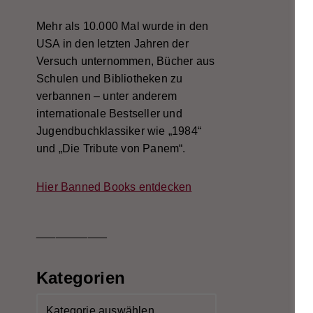
Mehr als 10.000 Mal wurde in den
USA in den letzten Jahren der
Versuch unternommen, Bücher aus
Schulen und Bibliotheken zu
verbannen – unter anderem
internationale Bestseller und
Jugendbuchklassiker wie „1984“
und „Die Tribute von Panem“.
Hier Banned Books entdecken
___________
Kategorien