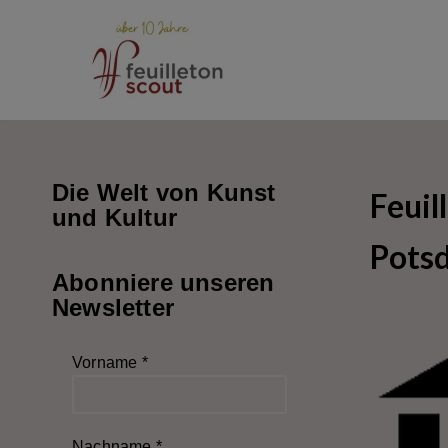
Zum
Inhalt
springen
Die Welt von Kunst
Feui
und Kultur
Pots
Abonniere unseren
Newsletter
Vorname
*
Nachname
*