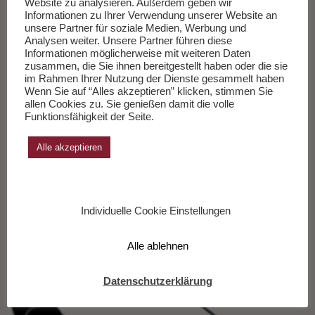
Website zu analysieren. Außerdem geben wir
Informationen zu Ihrer Verwendung unserer Website an
unsere Partner für soziale Medien, Werbung und
Analysen weiter. Unsere Partner führen diese
Buchpatenschaften für Blinde und
Informationen möglicherweise mit weiteren Daten
Sehbehinderte
zusammen, die Sie ihnen bereitgestellt haben oder die sie
im Rahmen Ihrer Nutzung der Dienste gesammelt haben
Wenn Sie auf “Alles akzeptieren” klicken, stimmen Sie
von
Feuilletonscout
Literatur
8. Dezember 2018
allen Cookies zu. Sie genießen damit die volle
Funktionsfähigkeit der Seite.
FEUILLETONSCOUT unterstützt die Arbeit der Deutschen
Zentralbibliothek (DZB) für Blinde und bittet einmal im Jahr um
Alle akzeptieren
eine Spende für die gemeinnützige Arbeit des Fördervereins der
DZB. Nur ein Prozent der veröffentlichten Bücher können
derzeit in Braille- oder Hörbücher übertragen werden. Es ist
jedoch die…
Weiterlesen »
Individuelle Cookie Einstellungen
Alle ablehnen
Datenschutzerklärung