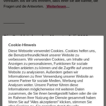
vertrauen. Bis wir uns erinnern, dass einer sie alle kannte, die
Fragen und die Antworten.
Weiterlesen
…
___________
Die Sachbücher des Monats Juli 2026
Cookie-Hinweis
Herausgegeben von Andreas Wang.
Diese Webseite verwendet Cookies. Cookies helfen uns,
die Benutzerfreundlichkeit unserer Website zu
Zur Liste
verbessern. Wir verwenden Cookies, um Inhalte und
Anzeigen zu personalisieren, Funktionen für soziale
Medien anbieten zu können und die Zugriffe auf unsere
Website zu analysieren. Außerdem geben wir
Informationen zu Ihrer Verwendung unserer Website an
unsere Partner für soziale Medien, Werbung und
Analysen weiter. Unsere Partner führen diese
Informationen möglicherweise mit weiteren Daten
zusammen, die Sie ihnen bereitgestellt haben oder die sie
im Rahmen Ihrer Nutzung der Dienste gesammelt haben
Wenn Sie auf “Alles akzeptieren” klicken, stimmen Sie
Frankfurter Rundschau Citizenfour