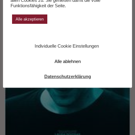
allen Cookies zu. Sie genießen damit die volle
Funktionsfähigkeit der Seite.
Edward Snowden Laura Poitras
Alle akzeptieren
Individuelle Cookie Einstellungen
Alle ablehnen
Datenschutzerklärung