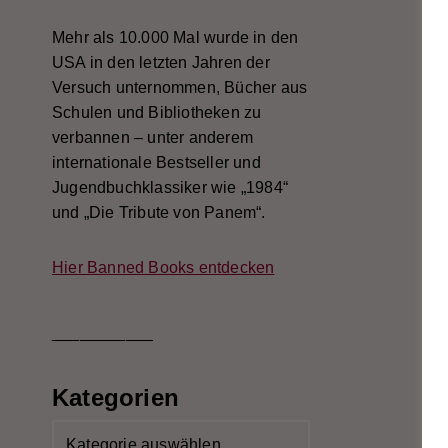
Mehr als 10.000 Mal wurde in den
USA in den letzten Jahren der
Versuch unternommen, Bücher aus
Schulen und Bibliotheken zu
verbannen – unter anderem
internationale Bestseller und
Jugendbuchklassiker wie „1984“
und „Die Tribute von Panem“.
Hier Banned Books entdecken
___________
Kategorien