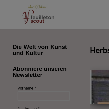
Zum
Inhalt
springen
Die Welt von Kunst
Herbs
und Kultur
Abonniere unseren
Newsletter
Vorname
*
Nachname
*