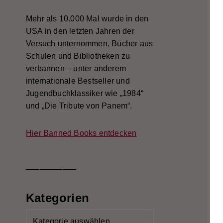
Mehr als 10.000 Mal wurde in den
USA in den letzten Jahren der
Versuch unternommen, Bücher aus
Schulen und Bibliotheken zu
verbannen – unter anderem
internationale Bestseller und
Jugendbuchklassiker wie „1984“
und „Die Tribute von Panem“.
Hier Banned Books entdecken
___________
Kategorien