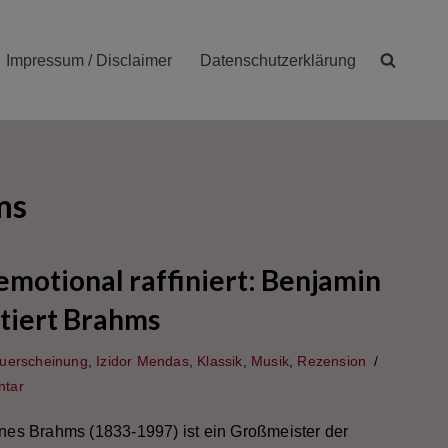
Impressum / Disclaimer
Datenschutzerklärung
ms
emotional raffiniert: Benjamin
etiert Brahms
uerscheinung
,
Izidor Mendas
,
Klassik
,
Musik
,
Rezension
tar
nes Brahms (1833-1997) ist ein Großmeister der