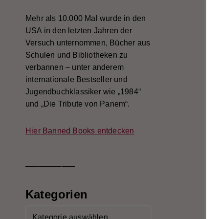
Mehr als 10.000 Mal wurde in den
USA in den letzten Jahren der
Versuch unternommen, Bücher aus
Schulen und Bibliotheken zu
verbannen – unter anderem
internationale Bestseller und
Jugendbuchklassiker wie „1984“
und „Die Tribute von Panem“.
Hier Banned Books entdecken
___________
Kategorien