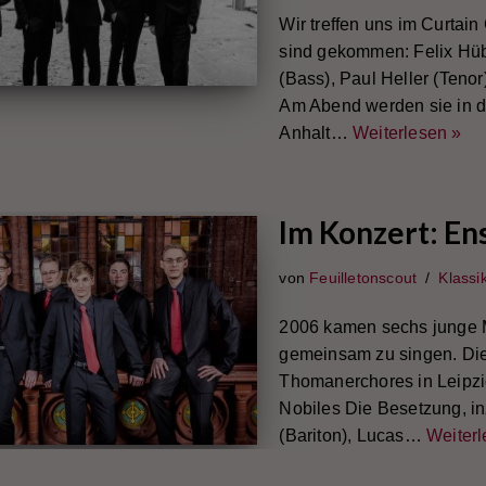
Wir treffen uns im Curtain
sind gekommen: Felix Hübn
(Bass), Paul Heller (Tenor
Am Abend werden sie in d
Anhalt…
Weiterlesen »
Im Konzert: En
von
Feuilletonscout
Klassi
2006 kamen sechs junge 
gemeinsam zu singen. Die
Thomanerchores in Leip
Nobiles Die Besetzung, in
(Bariton), Lucas…
Weiterl