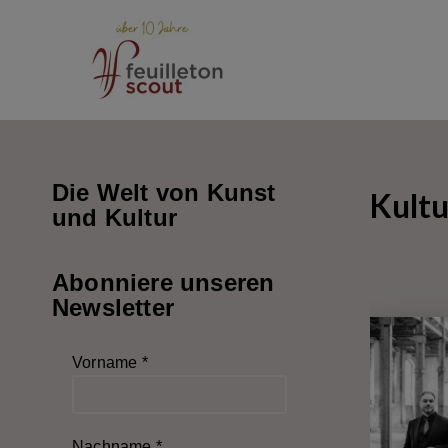
Zum
Inhalt
springen
Die Welt von Kunst
Kultu
und Kultur
Abonniere unseren
Newsletter
Vorname
*
Nachname
*