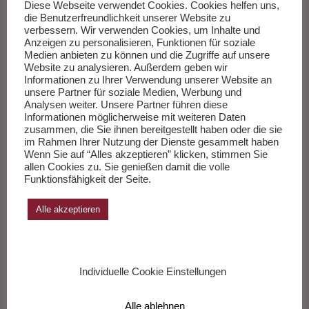
vertrauen. Bis wir uns erinnern, dass einer sie alle kannte, die
Diese Webseite verwendet Cookies. Cookies helfen uns,
die Benutzerfreundlichkeit unserer Website zu
Fragen und die Antworten.
Weiterlesen
…
verbessern. Wir verwenden Cookies, um Inhalte und
Anzeigen zu personalisieren, Funktionen für soziale
Medien anbieten zu können und die Zugriffe auf unsere
___________
Website zu analysieren. Außerdem geben wir
Informationen zu Ihrer Verwendung unserer Website an
unsere Partner für soziale Medien, Werbung und
Analysen weiter. Unsere Partner führen diese
Die Sachbücher des Monats Juli 2026
Informationen möglicherweise mit weiteren Daten
zusammen, die Sie ihnen bereitgestellt haben oder die sie
Herausgegeben von Andreas Wang.
im Rahmen Ihrer Nutzung der Dienste gesammelt haben
Wenn Sie auf “Alles akzeptieren” klicken, stimmen Sie
allen Cookies zu. Sie genießen damit die volle
Zur Liste
Funktionsfähigkeit der Seite.
Alle akzeptieren
Individuelle Cookie Einstellungen
Neu im Kino M. Pierre geht online
Alle ablehnen