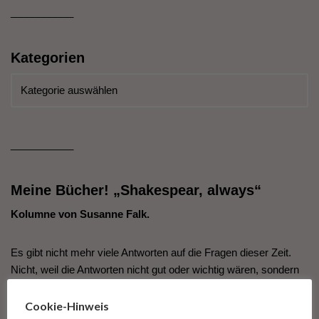
___________
Kategorien
___________
Meine Bücher! „Shakespear, always“
Kolumne von Susanne Falk.
Es gibt nicht mehr viele Antworten auf die Fragen dieser Zeit.
Nicht, weil die Antworten nicht gut oder wichtig wären, sondern
weil die Fragen so unfassbar groß und so fürchterlich
erscheinen, dass wir den Antworten darauf nicht mehr
Cookie-Hinweis