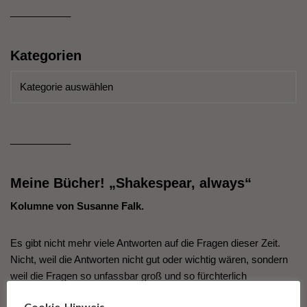
___________
Kategorien
___________
Meine Bücher! „Shakespear, always“
Kolumne von Susanne Falk.
Es gibt nicht mehr viele Antworten auf die Fragen dieser Zeit.
Nicht, weil die Antworten nicht gut oder wichtig wären, sondern
weil die Fragen so unfassbar groß und so fürchterlich
erscheinen, dass wir den Antworten darauf nicht mehr
Cookie-Hinweis