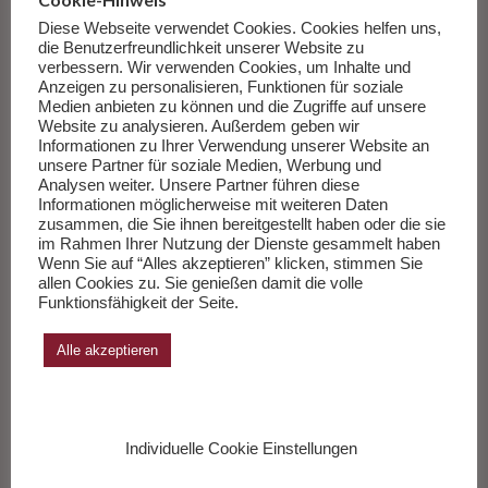
vertrauen. Bis wir uns erinnern, dass einer sie alle kannte, die
Diese Webseite verwendet Cookies. Cookies helfen uns,
Fragen und die Antworten.
Weiterlesen
…
die Benutzerfreundlichkeit unserer Website zu
verbessern. Wir verwenden Cookies, um Inhalte und
Anzeigen zu personalisieren, Funktionen für soziale
___________
Medien anbieten zu können und die Zugriffe auf unsere
Website zu analysieren. Außerdem geben wir
Informationen zu Ihrer Verwendung unserer Website an
unsere Partner für soziale Medien, Werbung und
Die Sachbücher des Monats Juli 2026
Analysen weiter. Unsere Partner führen diese
Informationen möglicherweise mit weiteren Daten
Herausgegeben von Andreas Wang.
zusammen, die Sie ihnen bereitgestellt haben oder die sie
im Rahmen Ihrer Nutzung der Dienste gesammelt haben
Wenn Sie auf “Alles akzeptieren” klicken, stimmen Sie
Zur Liste
allen Cookies zu. Sie genießen damit die volle
Funktionsfähigkeit der Seite.
Alle akzeptieren
Individuelle Cookie Einstellungen
Rezension Feuilleton Elle Isabelle