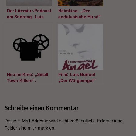
Der Literatur-Podcast
Heimkino: „Der
am Sonntag: Luis
andalusische Hund“
Sepúlveda
von Luis Buñuel
„Tagebuch eines
sentimentalen
Killers“
Neu im Kino: „Small
Film: Luis Buñuel
Town Killers“.
„Der Würgeengel“
Schwarze Komödie
aus Dänemark
Schreibe einen Kommentar
Deine E-Mail-Adresse wird nicht veröffentlicht.
Erforderliche
Felder sind mit
*
markiert