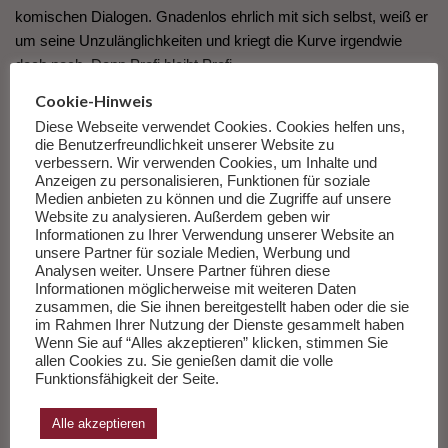
komischen Dialogen. Gnadenlos ehrlich mit sich selbst, weiß er
um seine Unzulänglichkeiten und kriegt die Kurve irgendwie
doch noch. Denn Profi bleibt Profi.
Cookie-Hinweis
Luis Sepúlveda starb in diesem Jahr im Alter von siebzig Jahren
Diese Webseite verwendet Cookies. Cookies helfen uns,
an Covid-19. Dass das „Tagebuch eines sentimentalen Killers“
die Benutzerfreundlichkeit unserer Website zu
verbessern. Wir verwenden Cookies, um Inhalte und
just zu diesem Zeitpunkt neu herauskommt, ist eine schöne
Anzeigen zu personalisieren, Funktionen für soziale
Würdigung.
Medien anbieten zu können und die Zugriffe auf unsere
Website zu analysieren. Außerdem geben wir
Informationen zu Ihrer Verwendung unserer Website an
Luis Sepúlveda
unsere Partner für soziale Medien, Werbung und
Tagebuch eines sentimentalen Killers
Analysen weiter. Unsere Partner führen diese
Informationen möglicherweise mit weiteren Daten
a.d. chil. Spanisch v. Willi Zurbrüggen
zusammen, die Sie ihnen bereitgestellt haben oder die sie
Kampa Verlag, Zürich 2020
im Rahmen Ihrer Nutzung der Dienste gesammelt haben
bei amazon kaufen
Wenn Sie auf “Alles akzeptieren” klicken, stimmen Sie
allen Cookies zu. Sie genießen damit die volle
Bei Thalia kaufen oder für den Tolino
Funktionsfähigkeit der Seite.
Alle akzeptieren