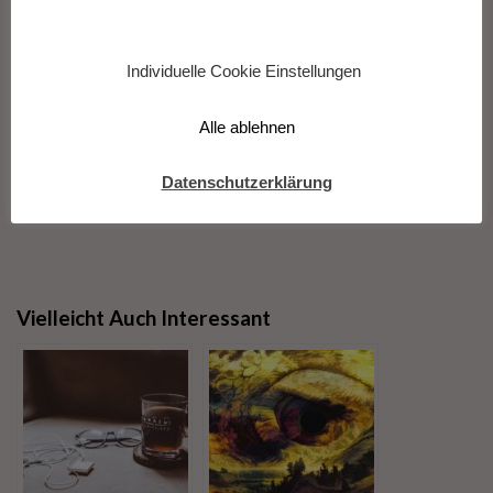
Individuelle Cookie Einstellungen
Bei Verwendung des Textes bitte Quelle angeben bzw.
verlinken.
Alle ablehnen
Datenschutzerklärung
Vielleicht Auch Interessant