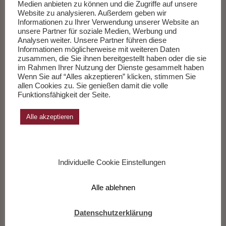
vertrauen. Bis wir uns erinnern, dass einer sie alle kannte, die
Medien anbieten zu können und die Zugriffe auf unsere
Website zu analysieren. Außerdem geben wir
Fragen und die Antworten.
Weiterlesen
…
Informationen zu Ihrer Verwendung unserer Website an
unsere Partner für soziale Medien, Werbung und
Analysen weiter. Unsere Partner führen diese
___________
Informationen möglicherweise mit weiteren Daten
zusammen, die Sie ihnen bereitgestellt haben oder die sie
im Rahmen Ihrer Nutzung der Dienste gesammelt haben
Wenn Sie auf “Alles akzeptieren” klicken, stimmen Sie
Die Sachbücher des Monats Juli 2026
allen Cookies zu. Sie genießen damit die volle
Funktionsfähigkeit der Seite.
Herausgegeben von Andreas Wang.
Alle akzeptieren
Zur Liste
Individuelle Cookie Einstellungen
Alle ablehnen
Datenschutzerklärung
Komödie