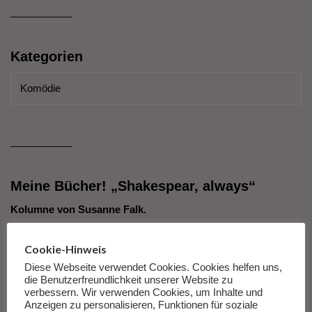
___________
Kategorien
___________
Meine Bücher! „Shakespear, always“
Kolumne von Susanne Falk.
Es gibt nicht mehr viele Antworten auf die Fragen dieser Zeit.
Cookie-Hinweis
Nicht, weil die Antworten nicht gut oder wichtig wären, sondern
Diese Webseite verwendet Cookies. Cookies helfen uns,
die Benutzerfreundlichkeit unserer Website zu
weil die Fragen so unfassbar groß und so fürchterlich
verbessern. Wir verwenden Cookies, um Inhalte und
erscheinen, dass wir den Antworten darauf nicht mehr
Anzeigen zu personalisieren, Funktionen für soziale