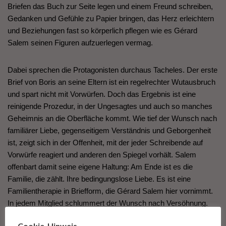
Briefen das Buch zur Seite legen und einem Freund schreiben,
Gedanken und Gefühle zu Papier bringen, das Herz erleichtern
und Beziehungen fast so körperlich pflegen wie es Gérard
Salem seinen Figuren aufzuerlegen vermag.
Dabei sprechen die Protagonisten durchaus Tacheles. Der erste
Brief von Boris an seine Eltern ist ein regelrechter Wutausbruch
und spart nicht mit Vorwürfen. Doch das Ergebnis ist eine
reinigende Prozedur, in der Ungesagtes und auch so manches
Geheimnis an die Oberfläche kommt. Wie tief der Wunsch nach
familiärer Liebe, gegenseitigem Verständnis und Geborgenheit
ist, zeigt sich in der Offenheit, mit der jeder Schreibende auf
Vorwürfe reagiert und anderen den Spiegel vorhält. Salem
offenbart damit seine eigene Haltung: Am Ende ist es die
Familie, die zählt. Ihre bedingungslose Liebe. Es ist eine
Familientherapie in Briefform, die Gérard Salem hier vornimmt.
In jedem Mitglied schlummert der Wunsch nach Versöhnung.
Doch der Autor ist klug genug, dem Leser kein zuckersüßes
Cookie-Hinweis