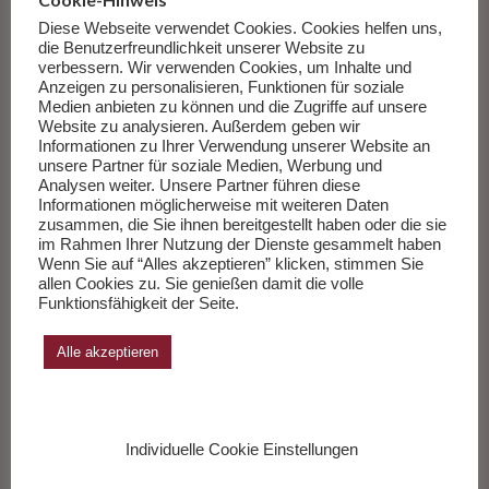
Happy End zu präsentieren. Die komplexe Gefühlslage, dieses
Gemenge aus Liebe, Freundschaft, Schuld, Trauer und Wut
Diese Webseite verwendet Cookies. Cookies helfen uns,
die Benutzerfreundlichkeit unserer Website zu
inszeniert der Autor bewundernswert schlicht in Sprache und Stil
verbessern. Wir verwenden Cookies, um Inhalte und
jedes seiner Protagonisten. „Du wirst an dem Tag erwachsen,
Anzeigen zu personalisieren, Funktionen für soziale
an dem du deinen Eltern verzeihst“ ist eine Hommage an die
Medien anbieten zu können und die Zugriffe auf unsere
Website zu analysieren. Außerdem geben wir
Familie und an die Macht des handgeschriebenen Briefs.
Informationen zu Ihrer Verwendung unserer Website an
Großartig!
unsere Partner für soziale Medien, Werbung und
Analysen weiter. Unsere Partner führen diese
Informationen möglicherweise mit weiteren Daten
Gérard Salem
zusammen, die Sie ihnen bereitgestellt haben oder die sie
Du wirst an dem Tag erwachsen, an dem du deinen Eltern
im Rahmen Ihrer Nutzung der Dienste gesammelt haben
Wenn Sie auf “Alles akzeptieren” klicken, stimmen Sie
verzeihst
allen Cookies zu. Sie genießen damit die volle
DuMont Buchverlag, Köln 2019
Funktionsfähigkeit der Seite.
Buch kaufen oder nur hineinlesen
Alle akzeptieren
Coverabbildung © DuMont Buchverlag
Bei Verwendung des Textes bitte Quelle angeben bzw.
Individuelle Cookie Einstellungen
verlinken.