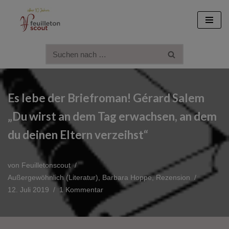
Zum
Inhalt
springen
Es lebe der Briefroman! Gérard Salem
„Du wirst an dem Tag erwachsen, an dem
du deinen Eltern verzeihst“
von
Feuilletonscout
Außergewöhnlich (Literatur)
,
Barbara Hoppe
,
Rezension
12. Juli 2019
1 Kommentar