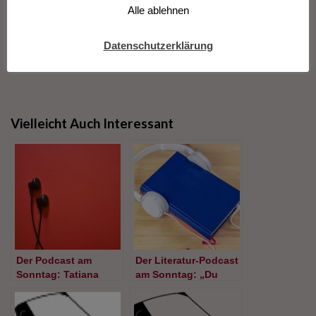
Alle ablehnen
Datenschutzerklärung
Vielleicht Auch Interessant
Der Podcast am
Der Literatur-Podcast
Sonntag: Tatiana
am Sonntag: „Du
Salem Levy “Vista
wirst an dem Tag
Chinesa”
erwachsen, an dem