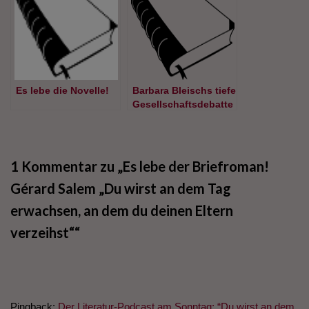
du deinen Eltern
verzeihst“ von Gérard
Salem
Es lebe die Novelle!
Barbara Bleischs tiefe
Gesellschaftsdebatte
– Über Eltern, Zügel
und Flügel
1 Kommentar zu „Es lebe der Briefroman!
Gérard Salem „Du wirst an dem Tag
erwachsen, an dem du deinen Eltern
verzeihst““
Pingback:
Der Literatur-Podcast am Sonntag: “Du wirst an dem