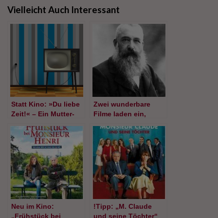
Vielleicht Auch Interessant
Statt Kino: »Du liebe
Zwei wunderbare
Zeit!« – Ein Mutter-
Filme laden ein,
Tochter-Projekt mit
Claude Monet neu zu
Hedwig Rost und
entdecken
Clara Baesecke
Neu im Kino:
!Tipp: „M. Claude
„Frühstück bei
und seine Töchter“