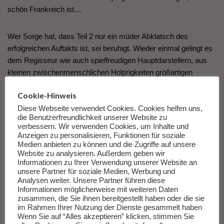
schön Frankreich ist…
Wer Sorge hat, dass Teil 2 nur ein müder Abklatsch des
erfolgreichen Auftakts ist, sei beruhigt. Wieder einmal gelingt es
dem Regisseur wie auch spielfreudigen Hauptdarstellern, aus
kleinen zwischenmenschlichen Holprigkeiten großartigen
Humor zu machen.
Cookie-Hinweis
Diese Webseite verwendet Cookies. Cookies helfen uns,
die Benutzerfreundlichkeit unserer Website zu
verbessern. Wir verwenden Cookies, um Inhalte und
Anzeigen zu personalisieren, Funktionen für soziale
Medien anbieten zu können und die Zugriffe auf unsere
Website zu analysieren. Außerdem geben wir
Informationen zu Ihrer Verwendung unserer Website an
unsere Partner für soziale Medien, Werbung und
Analysen weiter. Unsere Partner führen diese
Informationen möglicherweise mit weiteren Daten
zusammen, die Sie ihnen bereitgestellt haben oder die sie
im Rahmen Ihrer Nutzung der Dienste gesammelt haben
Wenn Sie auf “Alles akzeptieren” klicken, stimmen Sie