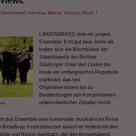
views.
,
Deutschland
,
Interview
,
Klassik
,
Konzert
,
Musik
LINDENBRASS sind ein junges
Ensemble. Erst gut zwei Jahre alt,
haben sich die Blechbläser der
Staatskapelle der Berliner
Staatsoper Unter den Linden
bis
heute ein umfangreiches Repertoire
erarbeitet, das von
Originalversionen bis zu
Bearbeitungen von Kompositionen
unterschiedlicher Zeitalter reicht.
mik
mt das Ensemble eine humorvolle musikalische Reise
m Broadway.
Feuilletonscout sprach im Vorfeld mit den
Wilde und Rainer Auerbach, der den Konzertabend