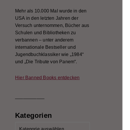
Mehr als 10.000 Mal wurde in den
USA in den letzten Jahren der
Versuch unternommen, Bücher aus
Schulen und Bibliotheken zu
verbannen – unter anderem
internationale Bestseller und
Jugendbuchklassiker wie „1984“
und „Die Tribute von Panem“.
Hier Banned Books entdecken
___________
Kategorien