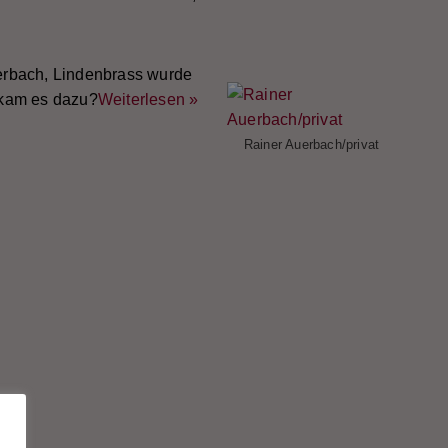
erbach, Lindenbrass wurde
 kam es dazu?
Weiterlesen »
Rainer Auerbach/privat