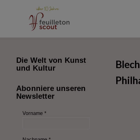
Zum
Inhalt
springen
Die Welt von Kunst
Blec
und Kultur
Philh
Abonniere unseren
Newsletter
Vorname
*
Nachname
*