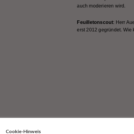
auch moderieren wird.
Feuilletonscout
: Herr Au
erst 2012 gegründet. Wie
Cookie-Hinweis