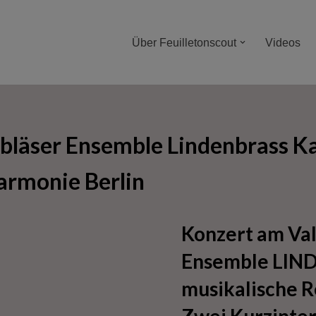
Über Feuilletonscout
Videos
hbläser Ensemble Lindenbrass 
armonie Berlin
Konzert am Val
Ensemble LIN
musikalische R