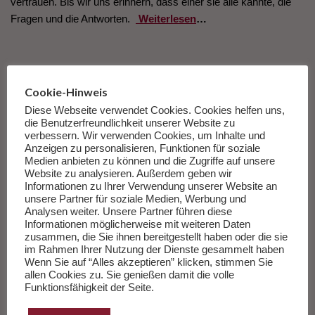
vertrauen. Bis wir uns erinnern, dass einer sie alle kannte, die
Fragen und die Antworten.
Weiterlesen
…
___________
Cookie-Hinweis
Die Sachbücher des Monats Juli 2026
Diese Webseite verwendet Cookies. Cookies helfen uns,
die Benutzerfreundlichkeit unserer Website zu
Herausgegeben von Andreas Wang.
verbessern. Wir verwenden Cookies, um Inhalte und
Anzeigen zu personalisieren, Funktionen für soziale
Medien anbieten zu können und die Zugriffe auf unsere
Zur Liste
Website zu analysieren. Außerdem geben wir
Informationen zu Ihrer Verwendung unserer Website an
unsere Partner für soziale Medien, Werbung und
Analysen weiter. Unsere Partner führen diese
Informationen möglicherweise mit weiteren Daten
zusammen, die Sie ihnen bereitgestellt haben oder die sie
im Rahmen Ihrer Nutzung der Dienste gesammelt haben
Wenn Sie auf “Alles akzeptieren” klicken, stimmen Sie
allen Cookies zu. Sie genießen damit die volle
Funktionsfähigkeit der Seite.
Tagesspiegel The Beatles Eight Days a