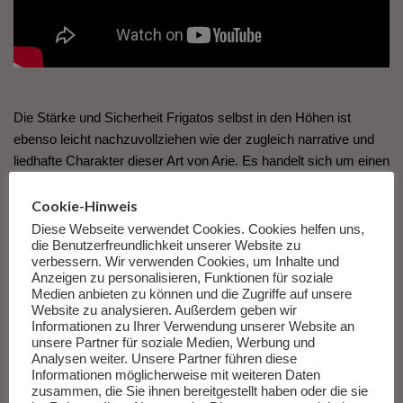
Die Stärke und Sicherheit Frigatos selbst in den Höhen ist
ebenso leicht nachzuvollziehen wie der zugleich narrative und
liedhafte Charakter dieser Art von Arie. Es handelt sich um einen
Ausschnitt aus dem dramma per musica
Le garre dell’amor
eroico
von Stradella, das 1679 im Teatro Falcone in Genua
Cookie-Hinweis
uraufgeführt wurde. Andere Stücke aus dem Songbook
Diese Webseite verwendet Cookies. Cookies helfen uns,
die Benutzerfreundlichkeit unserer Website zu
entstammen etwa Stradellas
Susanna
, 1681 in Modena aus der
verbessern. Wir verwenden Cookies, um Inhalte und
Taufe gehoben oder dem
Scipione Africano
, den Stradella
Anzeigen zu personalisieren, Funktionen für soziale
zusammen mit Francesco Cavalli schuf und der 1671 in Rom
Medien anbieten zu können und die Zugriffe auf unsere
Website zu analysieren. Außerdem geben wir
das Licht der Welt erblickte.
Informationen zu Ihrer Verwendung unserer Website an
unsere Partner für soziale Medien, Werbung und
Alessandro Stradella: Mit
Analysen weiter. Unsere Partner führen diese
Informationen möglicherweise mit weiteren Daten
Grandezza und Präzision
zusammen, die Sie ihnen bereitgestellt haben oder die sie