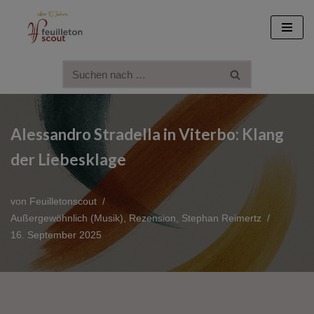
Zum
Inhalt
springen
Alessandro Stradella in Viterbo: Klang
der Liebesklage
von
Feuilletonscout
Außergewöhnlich (Musik)
,
Rezension
,
Stephan Reimertz
16. September 2025