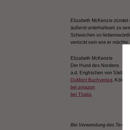
Elizabeth McKenzie zündet 
äußerst unterhaltsam zu sei
Schwächen so liebenswürdig,
verrückt sein wie er möchte
Elizabeth McKenzie
Der Hund des Nordens
a.d. Englischen von Stefani
DuMont Buchverlag
, Köln 2
bei amazon
bei Thalia
Bei Verwendung des Textes 