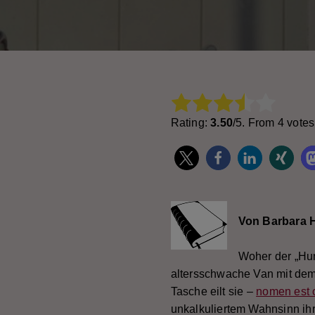
Rate this item:
Subm
Rating:
3.50
/5. From 4 votes
Von Barbara 
Woher der „Hun
altersschwache Van mit dem 
Tasche eilt sie –
nomen est
unkalkuliertem Wahnsinn ih