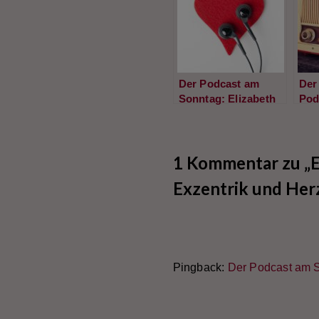
Der Podcast am
Der 
Sonntag: Elizabeth
Pod
McKenzie „Der
Son
Hund des Nordens“
Hun
1 Kommentar zu „E
Exzentrik und Her
Pingback:
Der Podcast am S