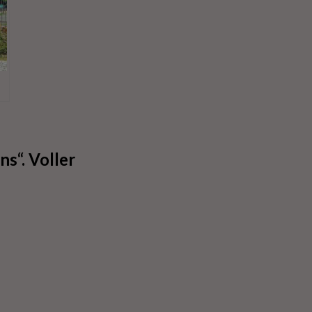
m!
re
s“. Voller