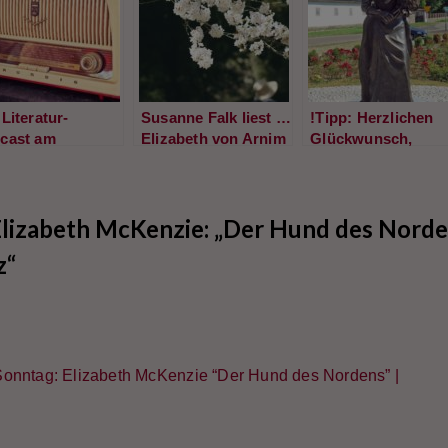
Literatur-
Susanne Falk liest …
!Tipp: Herzlichen
cast am
Elizabeth von Arnim
Glückwunsch,
ntag: „Der freie
„Verzauberter April“
Elizabeth von Arni
d“
Die britische
Schriftstellerin wä
lizabeth McKenzie: „Der Hund des Norden
heute 150 Jahre alt
geworden.
z“
onntag: Elizabeth McKenzie “Der Hund des Nordens” |