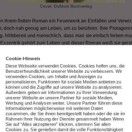
Cover: DuMont Buchverlag
in ihrem flotten Roman ein Feuerwerk an Einfällen und Verwi
n, doch nah genug am Leben, um zu berühren. Ihre Protagoniste
 hilfsbereit und menschlich, dass man sie einfach lieben muss
. Exzentrik gehört zum Leben und dieser Roman weiß sie geistr
Cookie-Hinweis
Diese Webseite verwendet Cookies. Cookies helfen uns, die
Benutzerfreundlichkeit unserer Website zu verbessern. Wir
e Ochel
verwenden Cookies, um Inhalte und Anzeigen zu
024
personalisieren, Funktionen für soziale Medien anbieten zu
können und die Zugriffe auf unsere Website zu analysieren.
Außerdem geben wir Informationen zu Ihrer Verwendung
unserer Website an unsere Partner für soziale Medien,
Werbung und Analysen weiter. Unsere Partner führen diese
Informationen möglicherweise mit weiteren Daten
zusammen, die Sie ihnen bereitgestellt haben oder die sie im
Rahmen Ihrer Nutzung der Dienste gesammelt haben Wenn
Sie auf “Alles akzeptieren” klicken, stimmen Sie allen
bitte Quelle angeben bzw. verlinken.
Cookies zu. Sie genießen damit die volle Funktionsfähigkeit