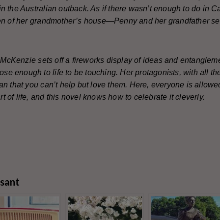
n the Australian outback. As if there wasn’t enough to do in 
n of her grandmother’s house—Penny and her grandfather set off
h McKenzie sets off a fireworks display of ideas and entanglem
lose enough to life to be touching. Her protagonists, with all t
n that you can’t help but love them. Here, everyone is allowe
rt of life, and this novel knows how to celebrate it cleverly.
ssant