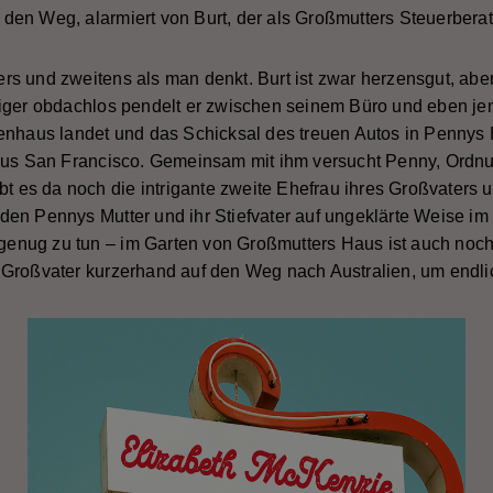
uf den Weg, alarmiert von Burt, der als Großmutters Steuerberat
s und zweitens als man denkt. Burt ist zwar herzensgut, abe
niger obdachlos pendelt er zwischen seinem Büro und eben j
enhaus landet und das Schicksal des treuen Autos in Pennys 
 aus San Francisco. Gemeinsam mit ihm versucht Penny, Ordn
bt es da noch die intrigante zweite Ehefrau ihres Großvaters 
en Pennys Mutter und ihr Stiefvater auf ungeklärte Weise im 
t genug zu tun – im Garten von Großmutters Haus ist auch noc
Großvater kurzerhand auf den Weg nach Australien, um endli