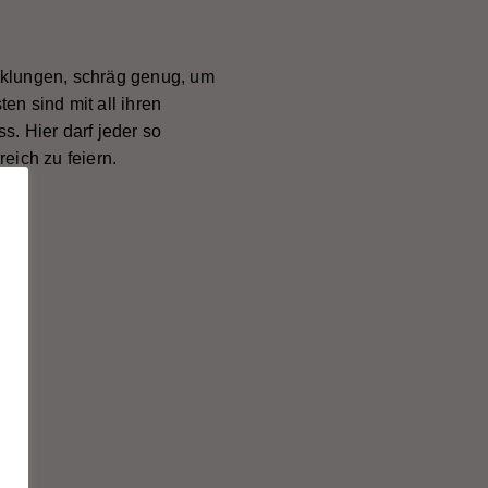
cklungen, schräg genug, um
n sind mit all ihren
. Hier darf jeder so
eich zu feiern.