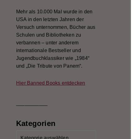
Mehr als 10.000 Mal wurde in den
USA in den letzten Jahren der
Versuch unternommen, Bücher aus
Schulen und Bibliotheken zu
verbannen – unter anderem
internationale Bestseller und
Jugendbuchklassiker wie „1984“
und „Die Tribute von Panem“.
Hier Banned Books entdecken
___________
Kategorien