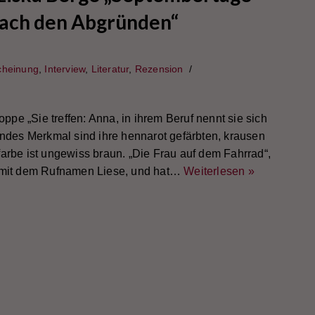
nach den Abgründen“
cheinung
,
Interview
,
Literatur
,
Rezension
pe „Sie treffen: Anna, in ihrem Beruf nennt sie sich
lendes Merkmal sind ihre hennarot gefärbten, krausen
farbe ist ungewiss braun. „Die Frau auf dem Fahrrad“,
, mit dem Rufnamen Liese, und hat…
Weiterlesen »