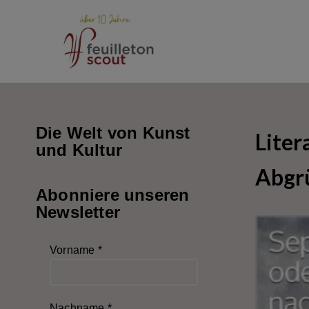
Zum
Inhalt
springen
Die Welt von Kunst
Liter
und Kultur
Abgr
Abonniere unseren
Newsletter
Vorname
*
Nachname
*