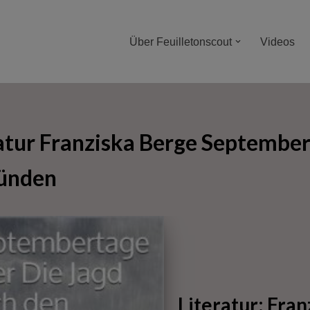
Über Feuilletonscout
Videos
atur Franziska Berge September
ünden
Literatur: Fra