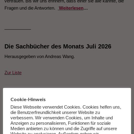
vertrauen. Bis wir uns erinnern, dass einer sie alle kannte, die
Fragen und die Antworten.
Weiterlesen
…
___________
Die Sachbücher des Monats Juli 2026
Herausgegeben von Andreas Wang.
Zur Liste
Cookie-Hinweis
Diese Webseite verwendet Cookies. Cookies helfen uns,
die Benutzerfreundlichkeit unserer Website zu
verbessern. Wir verwenden Cookies, um Inhalte und
Anzeigen zu personalisieren, Funktionen für soziale
Medien anbieten zu können und die Zugriffe auf unsere
Rezension Heinrich Steinfest Das Leben
Website zu analysieren. Außerdem geben wir