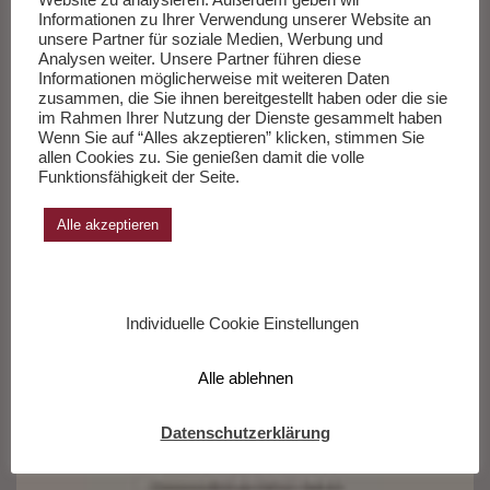
Informationen zu Ihrer Verwendung unserer Website an
und Sterben der Flugzeuge
unsere Partner für soziale Medien, Werbung und
Analysen weiter. Unsere Partner führen diese
Informationen möglicherweise mit weiteren Daten
Feuilletonscout gratuliert Heinrich
zusammen, die Sie ihnen bereitgestellt haben oder die sie
im Rahmen Ihrer Nutzung der Dienste gesammelt haben
Steinfest zum Bayerischen Buchpreis
Wenn Sie auf “Alles akzeptieren” klicken, stimmen Sie
allen Cookies zu. Sie genießen damit die volle
Funktionsfähigkeit der Seite.
von
Feuilletonscout
Buchneuerscheinung
,
Lesung
,
Literatur
17. Dezember 2016
1 Kommentar
Alle akzeptieren
Der Autor erhielt für sein Werk „Vom Leben und Sterben der
Flugzeuge“ den ersten Preis in der Kategorie Belletristik.
Feuilletonscout war von dem Buch ebenfalls begeistert. Hier
Individuelle Cookie Einstellungen
geht’s zur Rezension. Der Bayerische Buchpreis wurde initiiert
vom Landesverband Bayern des Börsenvereins des Deutschen
Alle ablehnen
Buchhandels und…
Weiterlesen »
Datenschutzerklärung