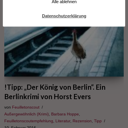
Alle ablehnen
Datenschutzerklärung
!Tipp: „Der König von Berlin“. Ein
Berlinkrimi von Horst Evers
von
Feuilletonscout
Außergewöhnlich (Krimi)
,
Barbara Hoppe
,
Feuilletonscoutempfehlung
,
Literatur
,
Rezension
,
Tipp
10. Februar 2016