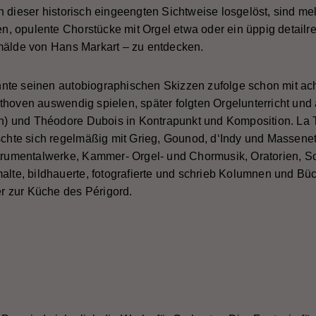
n dieser historisch eingeengten Sichtweise losgelöst, sind m
 opulente Chorstücke mit Orgel etwa oder ein üppig detailrei
mälde von Hans Markart – zu entdecken.
nte seinen autobiographischen Skizzen zufolge schon mit ach
thoven auswendig spielen, später folgten Orgelunterricht und 
rin) und Théodore Dubois in Kontrapunkt und Komposition. La
schte sich regelmäßig mit Grieg, Gounod, d‘Indy und Massenet 
nstrumentalwerke, Kammer- Orgel- und Chormusik, Oratorien, 
malte, bildhauerte, fotografierte und schrieb Kolumnen und Bü
 zur Küche des Périgord.