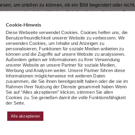
en, um urteilen zu können, ob ein Bild begeistert oder nich
ier neu zugänglichen Werken Gefallen finden. Als letzte Beisp
ndeter Schönheit interpretiert von Emmanuelle Bertrand Cello 
Cookie-Hinweis
ür Pedalharfe“ (Nabila Chajai) hervorgehoben. Hochämter an 
Diese Webseite verwendet Cookies. Cookies helfen uns, die
fall, harmonisch einfallsreich, voller sprudelnder Lebensfre
Benutzerfreundlichkeit unserer Website zu verbessern. Wir
r wahre Spiegel unserer Vernunft ist der Lauf unseres Lebens.
verwenden Cookies, um Inhalte und Anzeigen zu
personalisieren, Funktionen für soziale Medien anbieten zu
können und die Zugriffe auf unsere Website zu analysieren.
Außerdem geben wir Informationen zu Ihrer Verwendung
unserer Website an unsere Partner für soziale Medien,
Werbung und Analysen weiter. Unsere Partner führen diese
Informationen möglicherweise mit weiteren Daten
zusammen, die Sie ihnen bereitgestellt haben oder die sie im
Rahmen Ihrer Nutzung der Dienste gesammelt haben Wenn
Sie auf “Alles akzeptieren” klicken, stimmen Sie allen
Cookies zu. Sie genießen damit die volle Funktionsfähigkeit
der Seite.
Alle akzeptieren