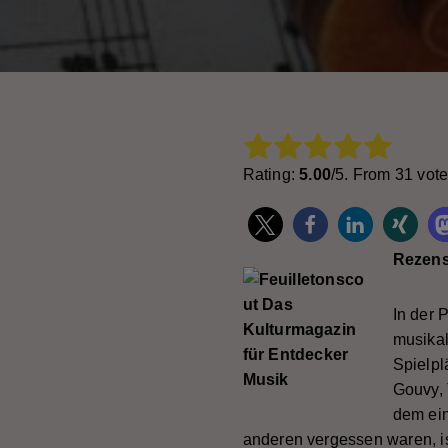
Rate this item:
Subm
Rating:
5.00
/5. From 31 vote
Rezens
In der 
musikal
Spielpl
Gouvy, 
dem ein
anderen vergessen waren, is