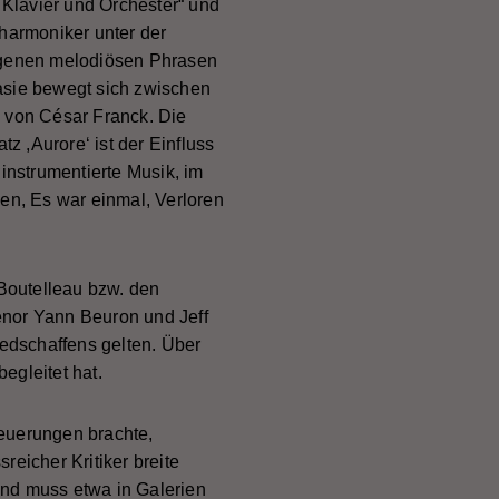
r Klavier und Orchester“ und
lharmoniker unter der
ngenen melodiösen Phrasen
tasie bewegt sich zwischen
n von César Franck. Die
 ,Aurore‘ ist der Einfluss
 instrumentierte Musik, im
hen, Es war einmal, Verloren
Boutelleau bzw. den
enor Yann Beuron und Jeff
edschaffens gelten. Über
egleitet hat.
Neuerungen brachte,
reicher Kritiker breite
mand muss etwa in Galerien