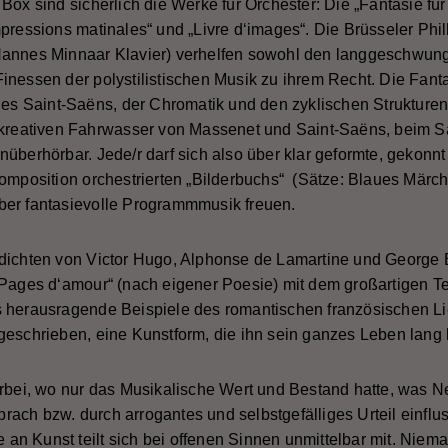
Box sind sicherlich die Werke für Orchester: Die „Fantasie fü
mpressions matinales“ und „Livre d‘images“. Die Brüsseler Phi
(Hannes Minnaar Klavier) verhelfen sowohl den langgeschwu
inessen der polystilistischen Musik zu ihrem Recht. Die Fan
ines Saint-Saëns, der Chromatik und den zyklischen Strukture
 kreativen Fahrwasser von Massenet und Saint-Saëns, beim Satz
überhörbar. Jede/r darf sich also über klar geformte, gekonnt
komposition orchestrierten „Bilderbuchs“ (Sätze: Blaues Märc
ber fantasievolle Programmmusik freuen.
edichten von Victor Hugo, Alphonse de Lamartine und George 
„Pages d‘amour“ (nach eigener Poesie) mit dem großartigen T
s herausragende Beispiele des romantischen französischen Li
geschrieben, eine Kunstform, die ihn sein ganzes Leben lang b
orbei, wo nur das Musikalische Wert und Bestand hatte, was 
ch bzw. durch arrogantes und selbstgefälliges Urteil einfluss
de an Kunst teilt sich bei offenen Sinnen unmittelbar mit. Nie