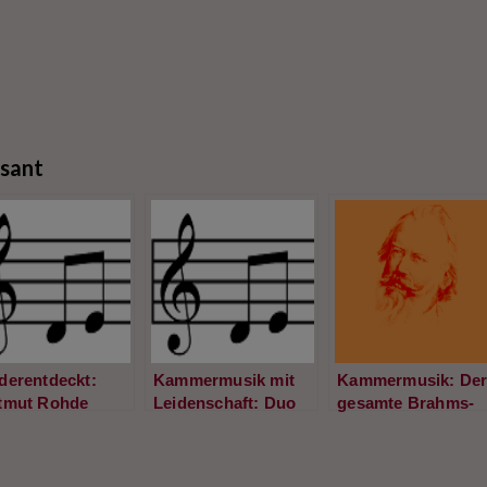
ssant
derentdeckt:
Kammermusik mit
Kammermusik: De
tmut Rohde
Leidenschaft: Duo
gesamte Brahms-
elt Violamusik
Leonore spielen in
Zyklus in der
 Josef Tal
Berlin
Berliner
Philharmonie