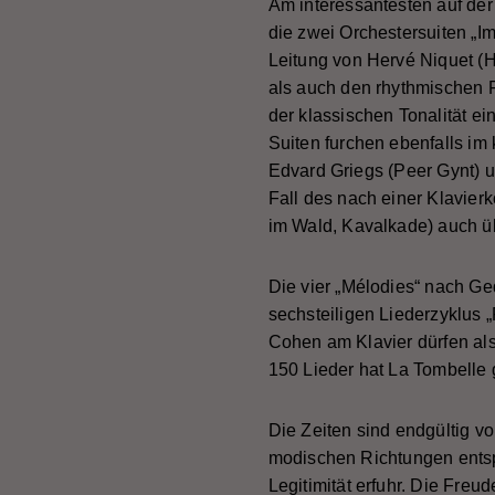
Am interessantesten auf der 
die zwei Orchestersuiten „I
Leitung von Hervé Niquet 
als auch den rhythmischen F
der klassischen Tonalität e
Suiten furchen ebenfalls im
Edvard Griegs (Peer Gynt) un
Fall des nach einer Klavier
im Wald, Kavalkade) auch ü
Die vier „Mélodies“ nach G
sechsteiligen Liederzyklus 
Cohen am Klavier dürfen al
150 Lieder hat La Tombelle 
Die Zeiten sind endgültig v
modischen Richtungen entspra
Legitimität erfuhr. Die Freu