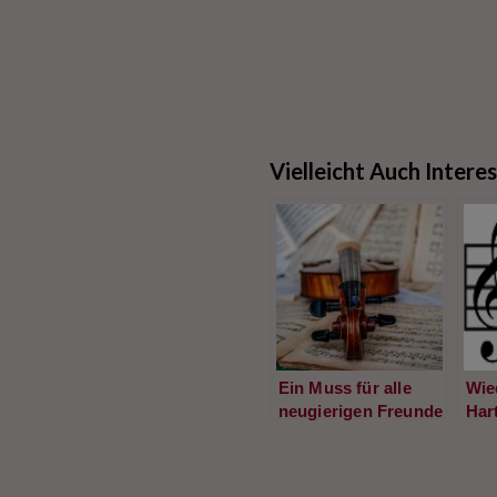
Vielleicht Auch Intere
Ein Muss für alle
Wie
neugierigen Freunde
Har
von Kammermusik:
spi
Das casalQuartett
von
spielt Anton Eberl