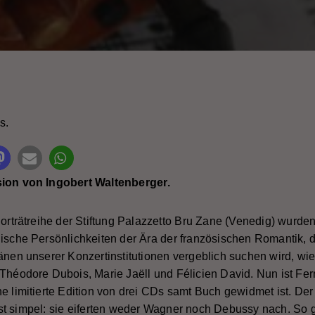
it Rating
s.
ion von Ingobert Waltenberger.
Porträtreihe der Stiftung Palazzetto Bru Zane (Venedig) wurd
ische Persönlichkeiten der Ära der französischen Romantik,
änen unserer Konzertinstitutionen vergeblich suchen wird, wi
Théodore Dubois, Marie Jaëll und Félicien David. Nun ist Fer
e limitierte Edition von drei CDs samt Buch gewidmet ist. De
t simpel: sie eiferten weder Wagner noch Debussy nach. So 