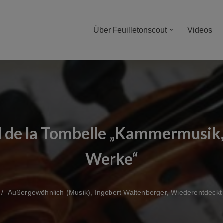
Über Feuilletonscout
Videos
 de la Tombelle „Kammermusik,
Werke“
Außergewöhnlich (Musik)
,
Ingobert Waltenberger
,
Wiederentdeckt