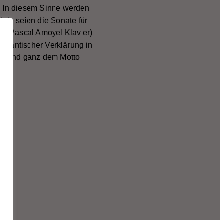
t. In diesem Sinne werden
iele seien die Sonate für
und Pascal Amoyel Klavier)
romantischer Verklärung in
ude und ganz dem Motto
“