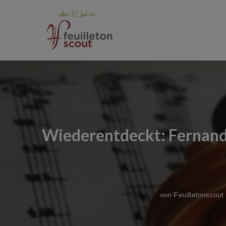
Zum
Inhalt
springen
Wiederentdeckt: Fernand
von
Feuilletonscout