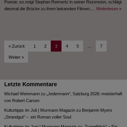
Poesie, so zeigt Stephan Reimertz in seiner Rezension, schlägt
diesmal die Brücke zu ihren bekannten Filmen.…
Weiterlesen »
« Zurück
1
2
3
4
5
…
7
Weiter »
Letzte Kommentare
Michael Weinmann
zu
„Jedermann“, Salzburg 2026: meisterhaft
von Robert Carsen
Kulturtipps im Juli | Murmann Magazin
zu
Benjamin Myers
„Strandgut“ – ein Roman voller Soul
Kulturtipps im Juni | Murmann Magazin
zu
„Tunnelblick“ – Ein