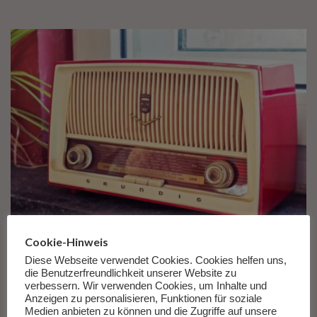
Cookie-Hinweis
Der Literatur-Podcast am Sonntag:
Diese Webseite verwendet Cookies. Cookies helfen uns,
Benjamin Myers „Offene See“
die Benutzerfreundlichkeit unserer Website zu
verbessern. Wir verwenden Cookies, um Inhalte und
Anzeigen zu personalisieren, Funktionen für soziale
von
Feuilletonscout
Barbara Hoppe
,
Podcast
,
Rezension
Medien anbieten zu können und die Zugriffe auf unsere